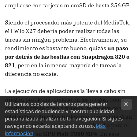
ampliarse con tarjetas microSD de hasta 256 GB.
Siendo el procesador más potente del MediaTek,
el Helio X27 debería poder realizar todas las
tareas sin ningún problema. Efectivamente, su
rendimiento es bastante bueno, quizás
un paso
por detrás de las bestias con Snapdragon 820 o
821
, pero en la inmensa mayoría de tareas la
diferencia no existe.
La ejecución de aplicaciones la lleva a cabo sin
ningún problema, incluso en los juegos, donde el
Utilizamos cookies de terceros para generar
rendimiento se pone a prueba, se mueve con
estadísticas de audiencia y mostrar publicidad
total soltura. Aquellos títulos que tienen una gran
personalizada analizando tu navegación. Si sigues
exigencia gráfica no suponen un desafío para el
navegando estarás aceptando su uso.
Más
información
Helio X27 y su
GPU Mali-T880 MP4
. En este