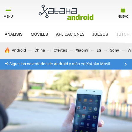
MENÚ
NUEVO
ANÁLISIS
MÓVILES
APLICACIONES
JUEGOS
TUTORI
HOY SE HABLA DE
Android
China
Ofertas
Xiaomi
LG
Sony
Wi
📲 Sigue las novedades de Android y más en Xataka Móvil