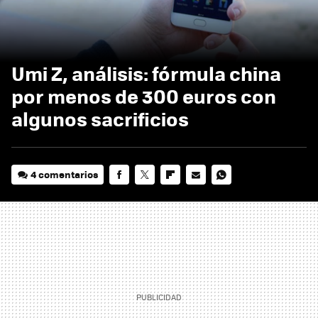
Umi Z, análisis: fórmula china
por menos de 300 euros con
algunos sacrificios
4 comentarios
FACEBOOK
TWITTER
FLIPBOARD
E-
WHATSAPP
MAIL