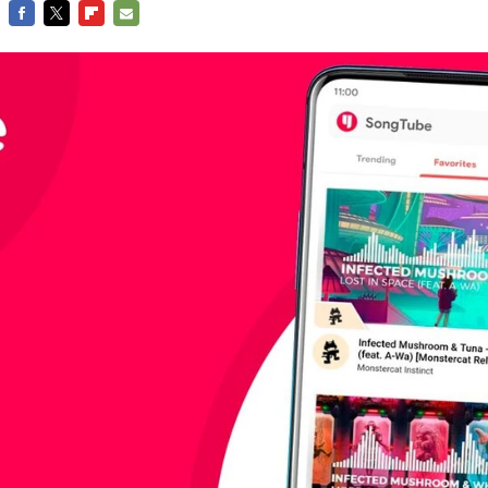
FACEBOOK
TWITTER
FLIPBOARD
E-
MAIL