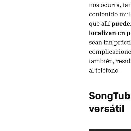
nos ocurra, ta
contenido mult
que allí
pueden
localizan en 
sean tan práct
complicaciones
también, resul
al teléfono.
SongTube
versátil