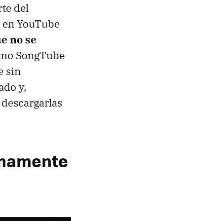
te del
l en YouTube
ue no se
como SongTube
e sin
ado y,
 descargarlas
umamente