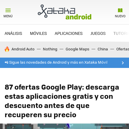
MENÚ
NUEVO
ANÁLISIS
MÓVILES
APLICACIONES
JUEGOS
TUTORI
HOY SE HABLA DE
Android Auto
Nothing
Google Maps
China
Oferta
📲 Sigue las novedades de Android y más en Xataka Móvil
87 ofertas Google Play: descarga
estas aplicaciones gratis y con
descuento antes de que
recuperen su precio