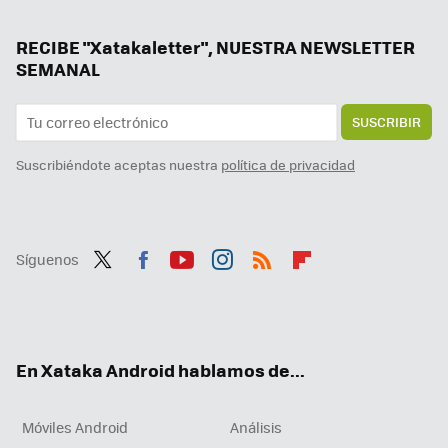
55 ofertas de Google Play: aplicaciones y juegos gratis y con grandes descuentos por poco tiempo
A rey muerto, rey puesto: estas apps alternativas a TikTok se van a beneficiar de su prohibición en Estados Unidos
RECIBE "Xatakaletter", NUESTRA NEWSLETTER
SEMANAL
SUSCRIBIR
Suscribiéndote aceptas nuestra
política de privacidad
Síguenos
Twit
Fac
You
Inst
RSS
Flip
ter
ebo
tub
agr
boa
ok
e
am
rd
En Xataka Android hablamos de...
Móviles Android
Análisis