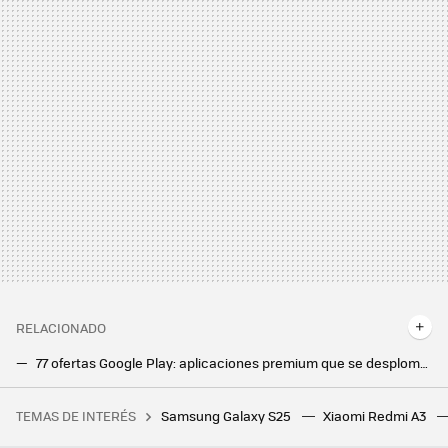
RELACIONADO
77 ofertas Google Play: aplicaciones premium que se desploman a los cero euros y más ofertas
73 ofertas Google Play: apps premium gratis por tiempo limitado y muchas más ofertas imperdibles
TEMAS DE INTERÉS
Samsung Galaxy S25
Xiaomi Redmi A3
El petróleo y: Arabia Saudí está derrochando tanto dinero en The Line que ha entrado en déficit