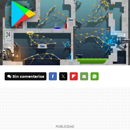
Sin comentarios
FACEBOOK
TWITTER
FLIPBOARD
E-
WHATSAPP
MAIL