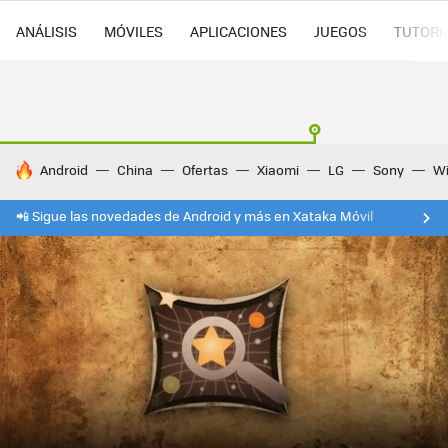
ANÁLISIS
MÓVILES
APLICACIONES
JUEGOS
TUTORI
HOY SE HABLA DE
Android
China
Ofertas
Xiaomi
LG
Sony
Wi
📲 Sigue las novedades de Android y más en Xataka Móvil