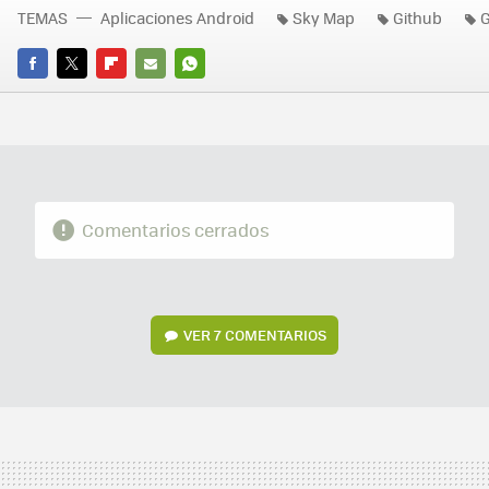
TEMAS
Aplicaciones Android
Sky Map
Github
G
FACEBOOK
TWITTER
FLIPBOARD
E-
WHATSAPP
MAIL
Comentarios cerrados
VER
7 COMENTARIOS