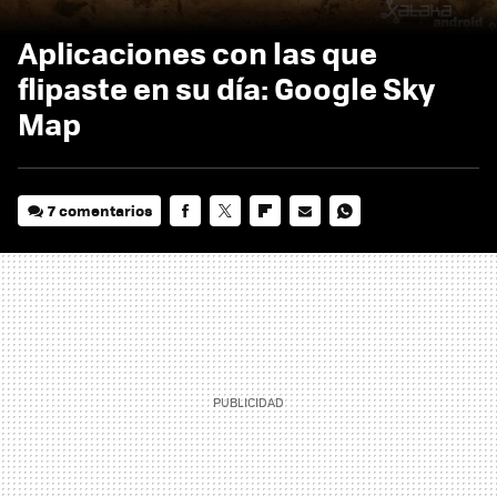
Aplicaciones con las que
flipaste en su día: Google Sky
Map
7 comentarios
FACEBOOK
TWITTER
FLIPBOARD
E-
WHATSAPP
MAIL