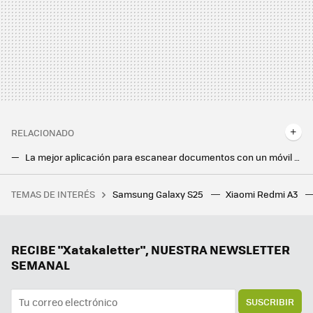
RELACIONADO
La mejor aplicación para escanear documentos con un móvil Android ya la tienes instalada y es ahora todavía mejor
Google Fotos tiene la solución para que no veas a esa persona en tus Recuerdos: la puedes bloquear en un minuto
TEMAS DE INTERÉS
Samsung Galaxy S25
Xiaomi Redmi A3
Tener tu DualSense cargado en menos de tres horas es posible con este económico y elegante dispositivo
Usar los chatbots del banco siempre ha sido frustrante, pero BBVA quiere cambiarlo. Y cuenta con OpenAI
Apple TV+ llega a Android: Apple hace historia y lleva su plataforma de streaming a su mayor rival
RECIBE "Xatakaletter", NUESTRA NEWSLETTER
SEMANAL
SUSCRIBIR