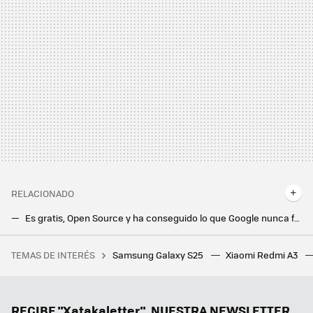
RELACIONADO
Es gratis, Open Source y ha conseguido lo que Google nunca fue capaz: que me pase archivos del móvil al ordenador sin instalar nada
Esta lista muestra cuáles son las aplicaciones más descargadas por la generación Z en 2024, según un estudio
TEMAS DE INTERÉS
Samsung Galaxy S25
Xiaomi Redmi A3
Hay 28 milmillonarios por las criptomonedas en el mundo. Solo 11 de ellos lo son por invertir en bitcoin
Adiós a las videollamadas inesperadas: WhatsApp por fin protegerá nuestra privacidad con una nueva opción
Gemini Live quiere cambiar para siempre Android Auto. Además de asistente, es un buen copiloto
RECIBE "Xatakaletter", NUESTRA NEWSLETTER