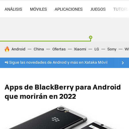
ANÁLISIS
MÓVILES
APLICACIONES
JUEGOS
TUTORI
HOY SE HABLA DE
Android
China
Ofertas
Xiaomi
LG
Sony
Wi
📲 Sigue las novedades de Android y más en Xataka Móvil
Apps de BlackBerry para Android
que morirán en 2022