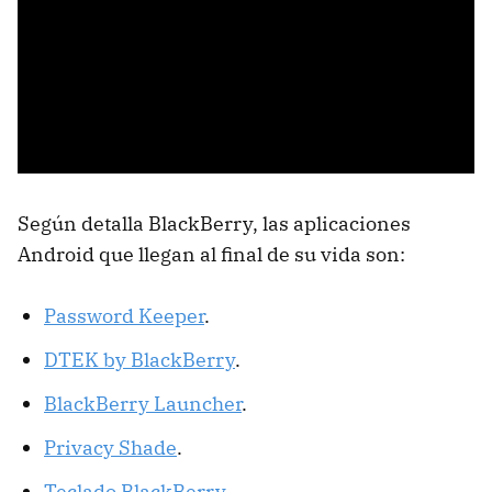
Según detalla BlackBerry, las aplicaciones
Android que llegan al final de su vida son:
Password Keeper
.
DTEK by BlackBerry
.
BlackBerry Launcher
.
Privacy Shade
.
Teclado BlackBerry
.