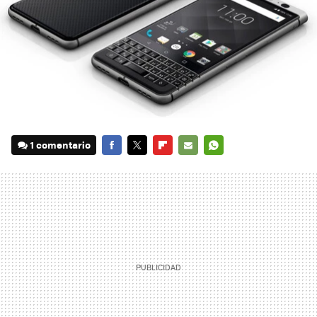
1 comentario
FACEBOOK
TWITTER
FLIPBOARD
E-
WHATSAPP
MAIL