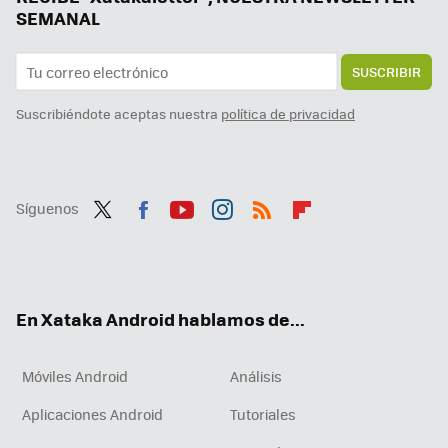
SEMANAL
SUSCRIBIR
Suscribiéndote aceptas nuestra
política de privacidad
Síguenos
Twit
Fac
You
Inst
RSS
Flip
ter
ebo
tub
agr
boa
ok
e
am
rd
En Xataka Android hablamos de...
Móviles Android
Análisis
Aplicaciones Android
Tutoriales