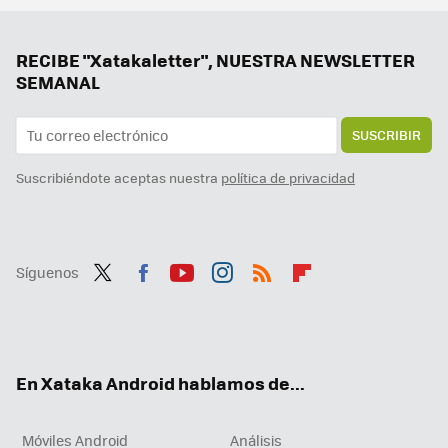
La versión más barata de YouTube Premium vuelve de entre los muertos. Google prueba una versión sin Music ni otras funciones
La domótica sube de nivel si puedes controlarla desde tu tele: consigue ya el nuevo panel Home en tu Chromecast o Smart TV
RECIBE "Xatakaletter", NUESTRA NEWSLETTER
SEMANAL
SUSCRIBIR
Suscribiéndote aceptas nuestra
política de privacidad
Síguenos
Twit
Fac
You
Inst
RSS
Flip
ter
ebo
tub
agr
boa
ok
e
am
rd
En Xataka Android hablamos de...
Móviles Android
Análisis