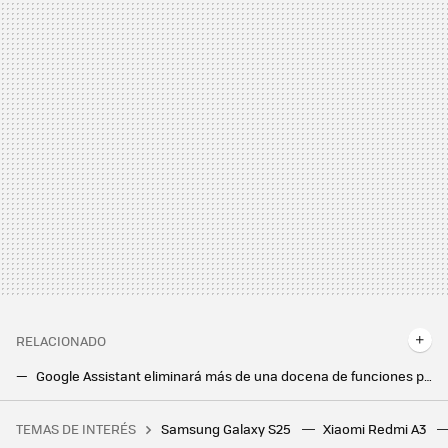
RELACIONADO
Google Assistant eliminará más de una docena de funciones para mejorar su rendimiento: esto es lo que cambia
Google Lens se convierte en tu mejor aliado frente a los problemas de matemáticas
TEMAS DE INTERÉS
Samsung Galaxy S25
Xiaomi Redmi A3
La próxima generación de consolas no quiero mejores gráficos si es a este precio