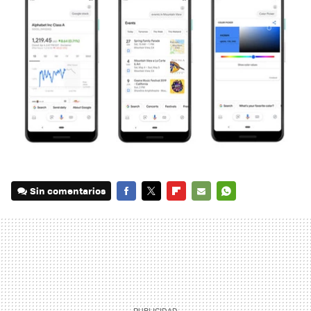
Sin comentarios
FACEBOOK
TWITTER
FLIPBOARD
E-
WHATSAPP
MAIL