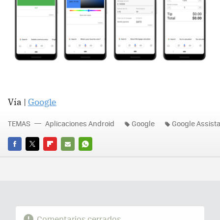
Vía |
Google
TEMAS
Aplicaciones Android
Google
Google Assist
FACEBOOK
TWITTER
FLIPBOARD
E-
WHATSAPP
MAIL
Comentarios cerrados