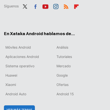
Síguenos
Twit
Fac
You
Inst
RSS
Flip
ter
ebo
tub
agr
boa
ok
e
am
rd
En Xataka Android hablamos de...
Móviles Android
Análisis
Aplicaciones Android
Tutoriales
Sistema operativo
Mercado
Huawei
Google
Xiaomi
Ofertas
Android Auto
Android 15
VER MÁS TEMAS