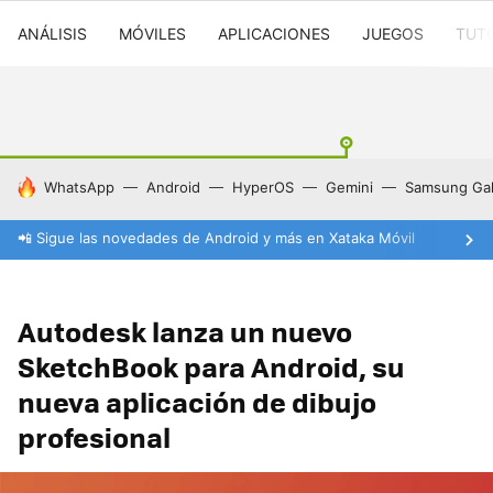
ANÁLISIS
MÓVILES
APLICACIONES
JUEGOS
TUT
HOY SE HABLA DE
WhatsApp
Android
HyperOS
Gemini
Samsung Gal
📲 Sigue las novedades de Android y más en Xataka Móvil
Autodesk lanza un nuevo
SketchBook para Android, su
nueva aplicación de dibujo
profesional