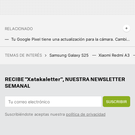
RELACIONADO
Tu Google Pixel tiene una actualización para la cámara. Cambia por completo las tomas nocturnas
"Esta cuenta ya no puede usar WhatsApp". WhatsApp está baneando muchas cuentas sin motivo aparente
TEMAS DE INTERÉS
Samsung Galaxy S25
Xiaomi Redmi A3
Una jardinera ganó más de un millón de euros por el fallo de una web de juegos. Le dijeron que solo le pagarían 20.000, y ha ganado el juicio
La nueva actualización de Android trae una sorpresa de lo más útil para todo el mundo: un temporizador
RECIBE "Xatakaletter", NUESTRA NEWSLETTER
Tener IA en el móvil está bien, pero un agente es mucho mejor. Magic AI de Honor me ha parecido tan útil como impresionante
SEMANAL
SUSCRIBIR
Suscribiéndote aceptas nuestra
política de privacidad