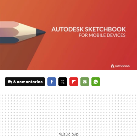
8 comentarios
FACEBOOK
TWITTER
FLIPBOARD
E-
WHATSAPP
MAIL