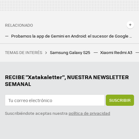
RELACIONADO
Probamos la app de Gemini en Android: el sucesor de Google Assistant tiene nuevos trucos bajo la manga
La IA de Google impulsa la productividad. Probamos NotebookLM: resúmenes y respuestas de documentos PDF y web
TEMAS DE INTERÉS
Samsung Galaxy S25
Xiaomi Redmi A3
Cuándo sale el Spotify Wrapped 2024: el resumen musical más esperado del año
Android Auto se encuentra un bug de lo más extraño. Esto es lo que sucede cuando el asistente lee tus mensajes de texto
Lo nuevo de WhatsApp cambia el reenvío de mensajes: más claro y con más opciones que nunca
RECIBE "Xatakaletter", NUESTRA NEWSLETTER
SEMANAL
SUSCRIBIR
Suscribiéndote aceptas nuestra
política de privacidad