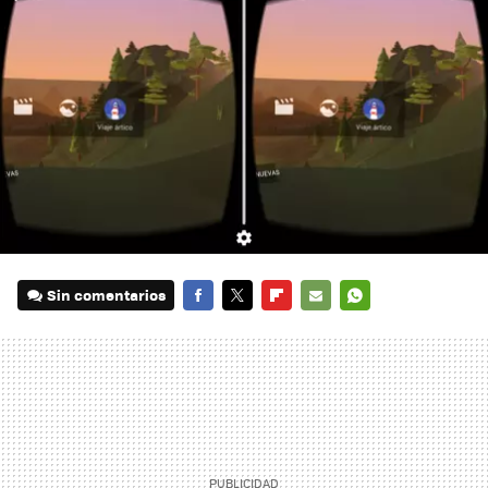
Sin comentarios
FACEBOOK
TWITTER
FLIPBOARD
E-
WHATSAPP
MAIL