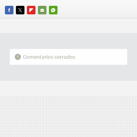
FACEBOOK
TWITTER
FLIPBOARD
E-
WHATSAPP
MAIL
Comentarios cerrados