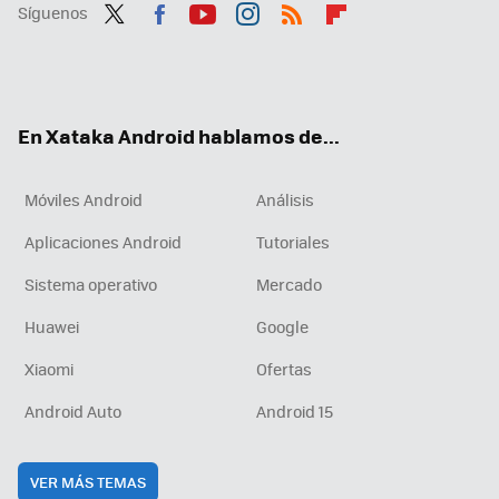
Síguenos
Twit
Fac
You
Inst
RSS
Flip
ter
ebo
tub
agr
boa
ok
e
am
rd
En Xataka Android hablamos de...
Móviles Android
Análisis
Aplicaciones Android
Tutoriales
Sistema operativo
Mercado
Huawei
Google
Xiaomi
Ofertas
Android Auto
Android 15
VER MÁS TEMAS