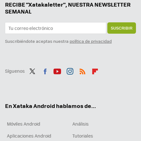
Android Auto 13.7 llegó por sorpresa a Google Play, así puedes tenerlo ya mismo
RECIBE "Xatakaletter", NUESTRA NEWSLETTER
SEMANAL
SUSCRIBIR
Suscribiéndote aceptas nuestra
política de privacidad
Síguenos
Twit
Fac
You
Inst
RSS
Flip
ter
ebo
tub
agr
boa
ok
e
am
rd
En Xataka Android hablamos de...
Móviles Android
Análisis
Aplicaciones Android
Tutoriales