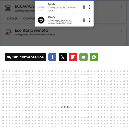
Sin comentarios
FACEBOOK
TWITTER
FLIPBOARD
E-
WHATSAPP
MAIL