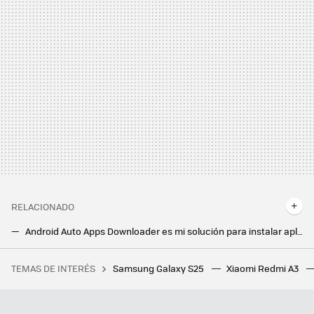
RELACIONADO
Android Auto Apps Downloader es mi solución para instalar aplicaciones de Android Auto que no están en Google Play
Soy un obsesionado de la seguridad y esta aplicación no puede faltar en mi Android
TEMAS DE INTERÉS
Samsung Galaxy S25
Xiaomi Redmi A3
Vamos a dejar de ponérselo fácil a los estafadores mediante llamadas y SMS: estas son las medidas que acaba de aprobar el Gobierno
Si tienes un Samsung Galaxy tienes un tesoro: más de 130 canales gratis, incluida parte de la TDT