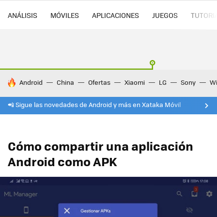
ANÁLISIS
MÓVILES
APLICACIONES
JUEGOS
TUTORI
HOY SE HABLA DE
Android
China
Ofertas
Xiaomi
LG
Sony
Wi
📲 Sigue las novedades de Android y más en Xataka Móvil
Cómo compartir una aplicación
Android como APK