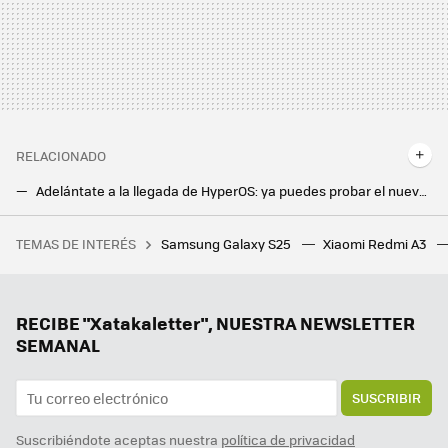
RELACIONADO
Adelántate a la llegada de HyperOS: ya puedes probar el nuevo Centro de Control en tu Xiaomi con MIUI 14
¿Llegará HyperOS a tu Xiaomi? Esta app gratis promete decírtelo
TEMAS DE INTERÉS
Samsung Galaxy S25
Xiaomi Redmi A3
La debacle demográfica en Europa, expuesta en este mapa con un invitado engañoso: Mónaco
RECIBE "Xatakaletter", NUESTRA NEWSLETTER
SEMANAL
SUSCRIBIR
Suscribiéndote aceptas nuestra
política de privacidad