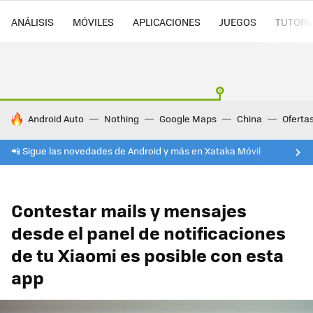
ANÁLISIS
MÓVILES
APLICACIONES
JUEGOS
TUTORI
HOY SE HABLA DE
Android Auto
Nothing
Google Maps
China
Oferta
📲 Sigue las novedades de Android y más en Xataka Móvil
Contestar mails y mensajes
desde el panel de notificaciones
de tu Xiaomi es posible con esta
app