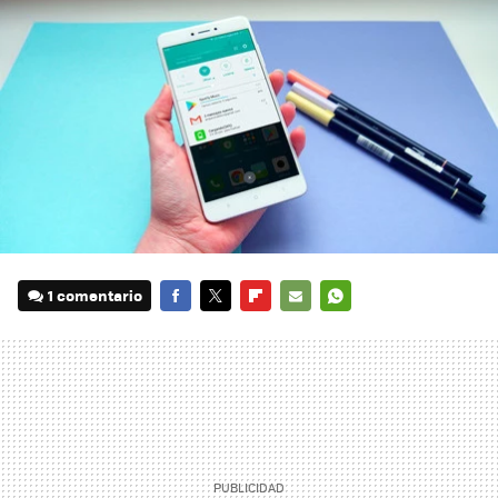
1 comentario
FACEBOOK
TWITTER
FLIPBOARD
E-
WHATSAPP
MAIL