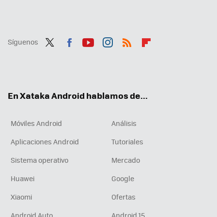
Síguenos
Twit
Fac
You
Inst
RSS
Flip
ter
ebo
tub
agr
boa
ok
e
am
rd
En Xataka Android hablamos de...
Móviles Android
Análisis
Aplicaciones Android
Tutoriales
Sistema operativo
Mercado
Huawei
Google
Xiaomi
Ofertas
Android Auto
Android 15