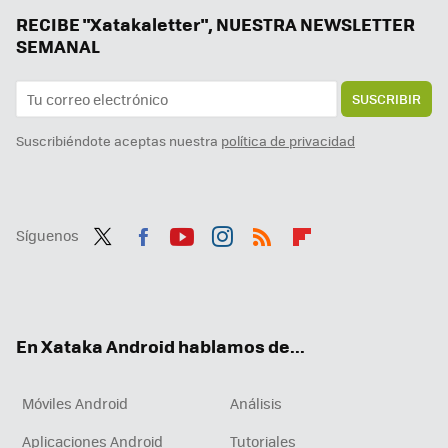
RECIBE "Xatakaletter", NUESTRA NEWSLETTER
SEMANAL
SUSCRIBIR
Suscribiéndote aceptas nuestra
política de privacidad
Síguenos
Twit
Fac
You
Inst
RSS
Flip
ter
ebo
tub
agr
boa
ok
e
am
rd
En Xataka Android hablamos de...
Móviles Android
Análisis
Aplicaciones Android
Tutoriales