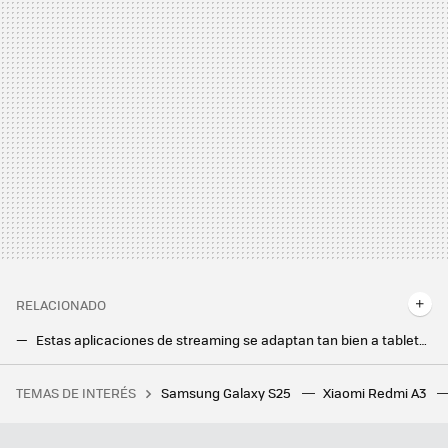
RELACIONADO
Estas aplicaciones de streaming se adaptan tan bien a tablets y plegables que son para enmarcar, dice Google
Todas las apps que Google ha adaptado a móviles plegables y tablets para aprovechar al máximo sus pantallas
TEMAS DE INTERÉS
Samsung Galaxy S25
Xiaomi Redmi A3
Tenemos un problema con el futuro del cemento y con el exceso de plástico. A alguien se le ha ocurrido lo más obvio