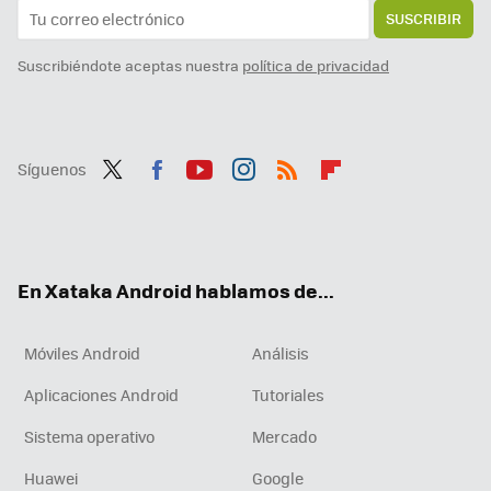
SUSCRIBIR
Suscribiéndote aceptas nuestra
política de privacidad
Síguenos
Twit
Fac
You
Inst
RSS
Flip
ter
ebo
tub
agr
boa
ok
e
am
rd
En Xataka Android hablamos de...
Móviles Android
Análisis
Aplicaciones Android
Tutoriales
Sistema operativo
Mercado
Huawei
Google