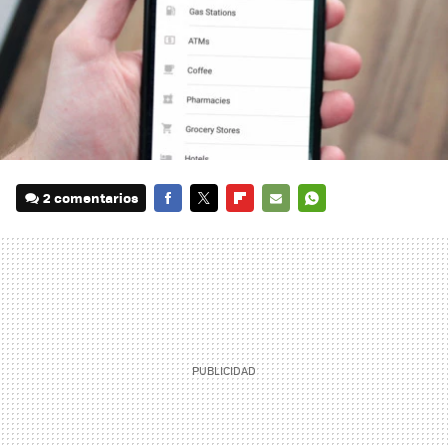
2 comentarios
FACEBOOK
TWITTER
FLIPBOARD
E-
WHATSAPP
MAIL