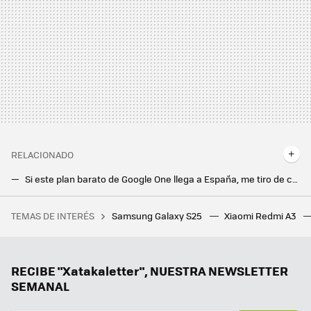
RELACIONADO
Si este plan barato de Google One llega a España, me tiro de cabeza a por él
El fin de una era. Google Maps tiene una nueva voz para el GPS en España
TEMAS DE INTERÉS
Samsung Galaxy S25
Xiaomi Redmi A3
Fue un despropósito total en PC, pero con los mods adecuados Batman: Arkham Knight casi se convirtió en el videojuego definitivo de Daredevil
Gemini llega a Android Auto para que no te distraigas al volante: así es conducir con la IA de Google
La nueva actualización de Android trae una sorpresa de lo más útil para todo el mundo: un temporizador
RECIBE "Xatakaletter", NUESTRA NEWSLETTER
SEMANAL