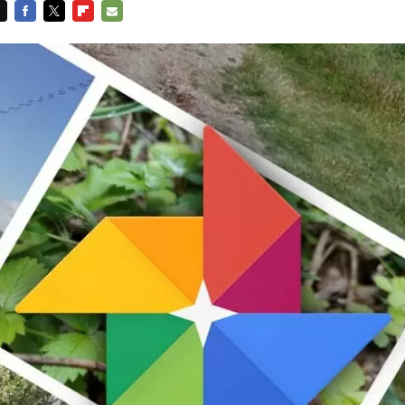
FACEBOOK
TWITTER
FLIPBOARD
E-
MAIL