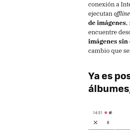
conexión a Int
ejecutan
offline
de imágenes
,
encuentre des
imágenes sin
cambio que se
Ya es pos
álbumes,