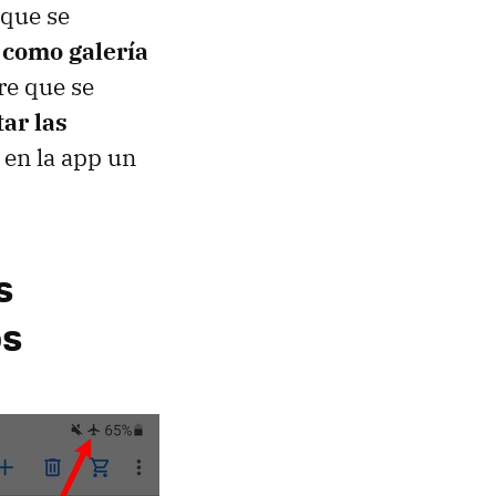
 que se
n como galería
re que se
tar las
 en la app un
s
os