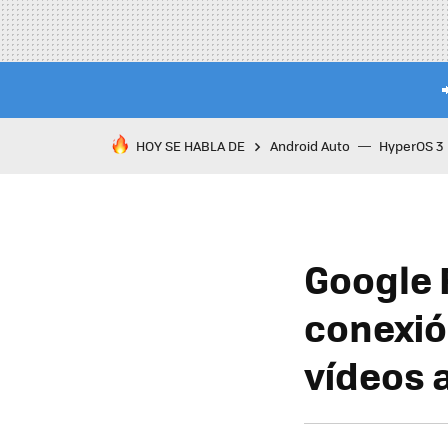
HOY SE HABLA DE
Android Auto
HyperOS 3
Google 
conexió
vídeos 