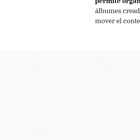
permite organ
álbumes cread
mover el conte