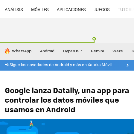
ANÁLISIS
MÓVILES
APLICACIONES
JUEGOS
TUTORI
HOY SE HABLA DE
WhatsApp
Android
HyperOS 3
Gemini
Waze
G
📲 Sigue las novedades de Android y más en Xataka Móvil
Google lanza Datally, una app para
controlar los datos móviles que
usamos en Android