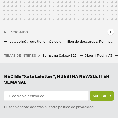
RELACIONADO
La app inútil que tiene más de un millón de descargas. Por increíble que parezca, está en el podio de Google Play
WhatsApp tiene un nueva nueva lupa escondida: dónde está y para qué sirve
TEMAS DE INTERÉS
Samsung Galaxy S25
Xiaomi Redmi A3
Surfshark es mucho más que una VPN: también ofrece un antivirus y otras herramientas para mantener nuestros datos a salvo
Mi Android trae una app del tiempo preinstalada, pero siempre recurro a esta aplicación open source y gratis
He probado el nuevo Plex y se ha convertido en mi app favorita para ver y descubrir series y películas. Tengo buenos motivos
RECIBE "Xatakaletter", NUESTRA NEWSLETTER
SEMANAL
SUSCRIBIR
Suscribiéndote aceptas nuestra
política de privacidad