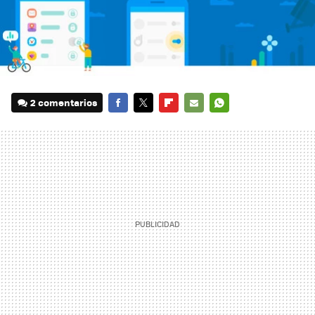
2 comentarios
FACEBOOK
TWITTER
FLIPBOARD
E-
WHATSAPP
MAIL