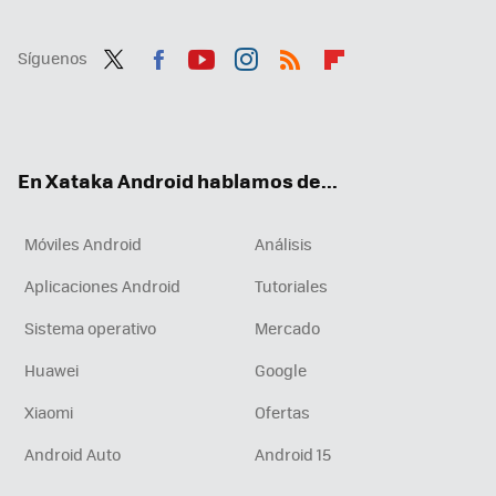
Síguenos
Twit
Fac
You
Inst
RSS
Flip
ter
ebo
tub
agr
boa
ok
e
am
rd
En Xataka Android hablamos de...
Móviles Android
Análisis
Aplicaciones Android
Tutoriales
Sistema operativo
Mercado
Huawei
Google
Xiaomi
Ofertas
Android Auto
Android 15