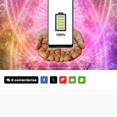
6 comentarios
FACEBOOK
TWITTER
FLIPBOARD
E-
WHATSAPP
MAIL