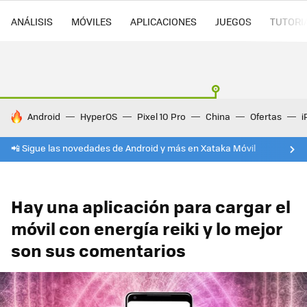
ANÁLISIS
MÓVILES
APLICACIONES
JUEGOS
TUTORI
HOY SE HABLA DE
Android
HyperOS
Pixel 10 Pro
China
Ofertas
i
📲 Sigue las novedades de Android y más en Xataka Móvil
Hay una aplicación para cargar el
móvil con energía reiki y lo mejor
son sus comentarios