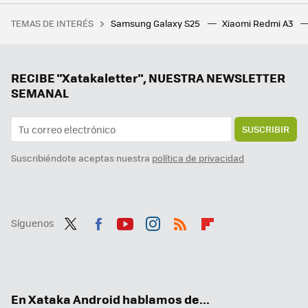
Me gusta probar las novedades de mis aplicaciones favoritas cuanto antes, así que esta app gratis es esencial para no perdérmelas
TEMAS DE INTERÉS
Samsung Galaxy S25
Xiaomi Redmi A3
Imagina faltar un día al rodaje de Breaking Bad y que los guionistas terminen creando uno de los personajes más carismáticos de la serie en tu ausencia
Dejan de funcionar las APK que permitían usar Spotify Premium gratis. Buscar una alternativa es una mala idea
Xiaomi está regalando Spotify a los usuarios de estos móviles. Hasta cuatro meses gratis de música en streaming
RECIBE "Xatakaletter", NUESTRA NEWSLETTER
SEMANAL
SUSCRIBIR
Suscribiéndote aceptas nuestra
política de privacidad
Síguenos
Twit
Fac
You
Inst
RSS
Flip
ter
ebo
tub
agr
boa
ok
e
am
rd
En Xataka Android hablamos de...