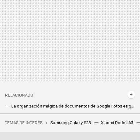
RELACIONADO
La organización mágica de documentos de Google Fotos es genial y llega a su web: recibos, DNI, notas y más siempre a mano
Para ver las Perseidas 2024 esta app es imprescindible: encuentra un sitio cercano sin contaminación lumínica
TEMAS DE INTERÉS
Samsung Galaxy S25
Xiaomi Redmi A3
El petróleo y: Arabia Saudí está derrochando tanto dinero en The Line que ha entrado en déficit
A rey muerto, rey puesto: estas apps alternativas a TikTok se van a beneficiar de su prohibición en Estados Unidos