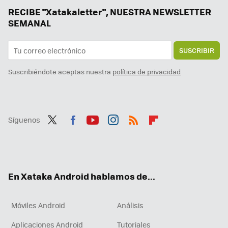
Me da igual que ahora las transferencias inmediatas puedan ser gratis, sigo prefiriendo Bizum
RECIBE "Xatakaletter", NUESTRA NEWSLETTER
SEMANAL
SUSCRIBIR
Suscribiéndote aceptas nuestra
política de privacidad
Síguenos
Twit
Fac
You
Inst
RSS
Flip
ter
ebo
tub
agr
boa
ok
e
am
rd
En Xataka Android hablamos de...
Móviles Android
Análisis
Aplicaciones Android
Tutoriales