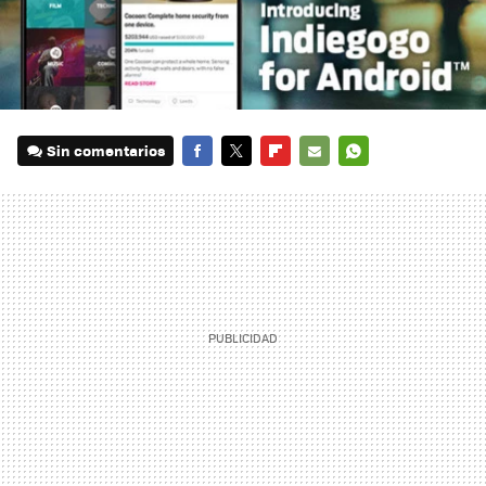
Sin comentarios
FACEBOOK
TWITTER
FLIPBOARD
E-
WHATSAPP
MAIL