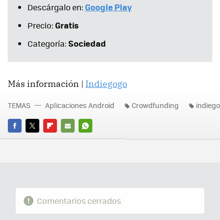
Google Play
Descárgalo en:
Gratis
Precio:
Sociedad
Categoría:
Más información |
Indiegogo
TEMAS
Aplicaciones Android
Crowdfunding
indieg
FACEBOOK
TWITTER
FLIPBOARD
E-
WHATSAPP
MAIL
Comentarios cerrados