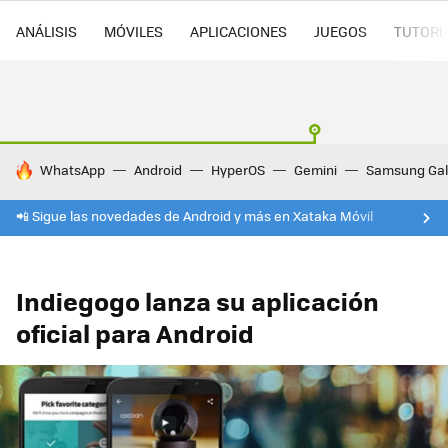
ANÁLISIS
MÓVILES
APLICACIONES
JUEGOS
TUTORI
HOY SE HABLA DE
WhatsApp
Android
HyperOS
Gemini
Samsung Gal
📲 Sigue las novedades de Android y más en Xataka Móvil
Indiegogo lanza su aplicación
oficial para Android