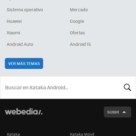
Sistema operativo
Mercado
Huawei
Google
Xiaomi
Ofertas
Android Auto
Android 15
VER MÁS TEMAS
BUSCA
SUBIR
Xataka
Xataka Móvil