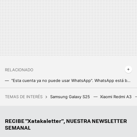
RELACIONADO
"Esta cuenta ya no puede usar WhatsApp". WhatsApp está baneando muchas cuentas sin motivo aparente
Si este plan barato de Google One llega a España, me tiro de cabeza a por él
TEMAS DE INTERÉS
Samsung Galaxy S25
Xiaomi Redmi A3
28 autoras para informarse y reflexionar sobre videojuegos
Mi nueva app favorita de mi Google Pixel es una que no estaba usando nunca
RECIBE "Xatakaletter", NUESTRA NEWSLETTER
Entretener a tus pasajeros con Android Auto es fácil si sabes cómo compartir la pantalla de tu móvil
SEMANAL