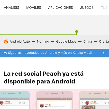
ANÁLISIS
MÓVILES
APLICACIONES
JUEGOS
TUT
HOY SE HABLA DE
Android Auto
Nothing
Google Maps
China
Oferta
📲 Sigue las novedades de Android y más en Xataka Móvil
La red social Peach ya está
disponible para Android