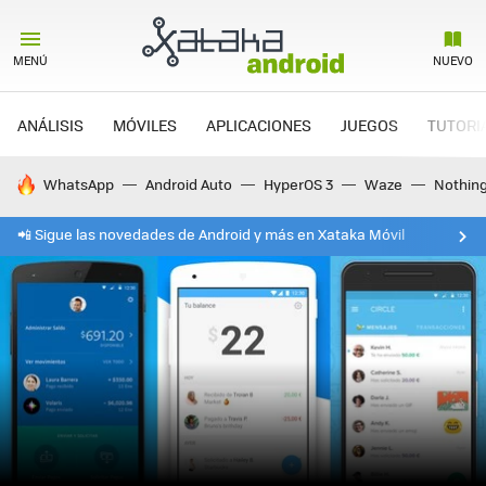
MENÚ
NUEVO
ANÁLISIS
MÓVILES
APLICACIONES
JUEGOS
TUTORI
HOY SE HABLA DE
WhatsApp
Android Auto
HyperOS 3
Waze
Nothin
📲 Sigue las novedades de Android y más en Xataka Móvil