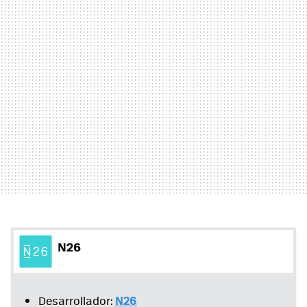
N26
N26
Desarrollador: