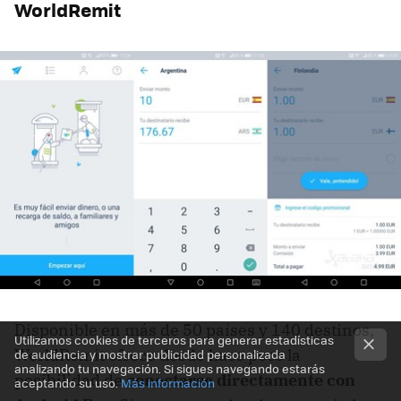
WorldRemit
Disponible en más de 50 países y 140 destinos,
Utilizamos cookies de terceros para generar estadísticas
WorldRemit ofrece desde hace poco la
de audiencia y mostrar publicidad personalizada
analizando tu navegación. Si sigues navegando estarás
posibilidad de
conectarse directamente con
aceptando su uso.
Más información