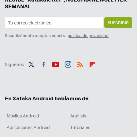
SEMANAL
SUSCRIBIR
Suscribiéndote aceptas nuestra
política de privacidad
Síguenos
Twit
Fac
You
Inst
RSS
Flip
ter
ebo
tub
agr
boa
ok
e
am
rd
En Xataka Android hablamos de...
Móviles Android
Análisis
Aplicaciones Android
Tutoriales