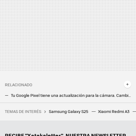
RELACIONADO
Tu Google Pixel tiene una actualización para la cámara. Cambia por completo las tomas nocturnas
"Esta cuenta ya no puede usar WhatsApp". WhatsApp está baneando muchas cuentas sin motivo aparente
TEMAS DE INTERÉS
Samsung Galaxy S25
Xiaomi Redmi A3
Los bloqueos de LaLiga afectan hasta a quienes necesitan buscar una farmacia de guardia
La nueva actualización de Android trae una sorpresa de lo más útil para todo el mundo: un temporizador
Tener IA en el móvil está bien, pero un agente es mucho mejor. Magic AI de Honor me ha parecido tan útil como impresionante
RECIBE "Xatakaletter", NUESTRA NEWSLETTER