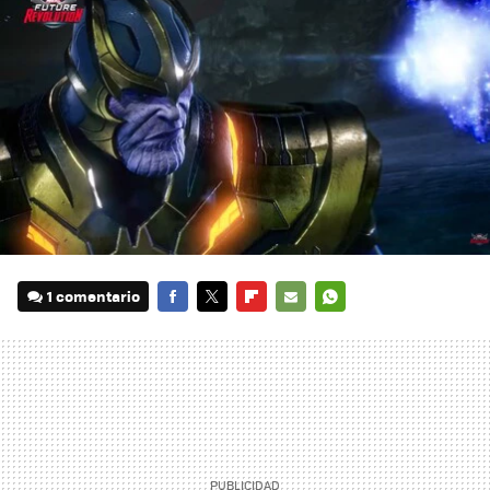
1 comentario
FACEBOOK
TWITTER
FLIPBOARD
E-
WHATSAPP
MAIL