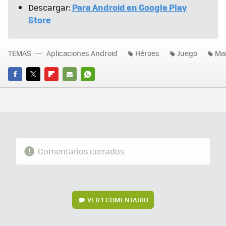
Para Android en Google Play
Descargar:
Store
TEMAS
Aplicaciones Android
Héroes
Juego
Ma
FACEBOOK
TWITTER
FLIPBOARD
E-
WHATSAPP
MAIL
Comentarios cerrados
VER
1 COMENTARIO