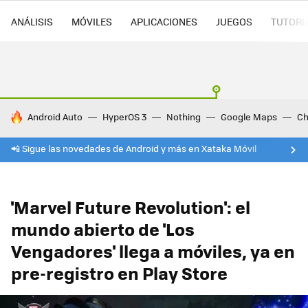
ANÁLISIS
MÓVILES
APLICACIONES
JUEGOS
TUTORI
HOY SE HABLA DE
Android Auto
HyperOS 3
Nothing
Google Maps
Ch
📲 Sigue las novedades de Android y más en Xataka Móvil
'Marvel Future Revolution': el
mundo abierto de 'Los
Vengadores' llega a móviles, ya en
pre-registro en Play Store