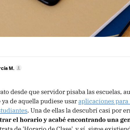
rcía M.
rato desde que servidor pisaba las escuelas, a
 ya de aquella pudiese usar
aplicaciones para
studiantes
. Una de ellas la descubrí casi por er
trar el horario y acabé encontrando una gen
trata de 'Horario de Clase', y sí, sigue existien