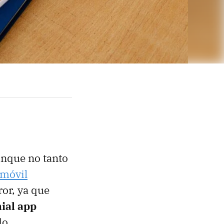
unque no tanto
 móvil
ror, ya que
ial app
do.