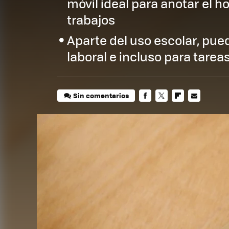
móvil ideal para anotar el h
trabajos
Aparte del uso escolar, pued
laboral e incluso para tareas
Sin comentarios
FACEBOOK
TWITTER
FLIPBOARD
E-
MAIL