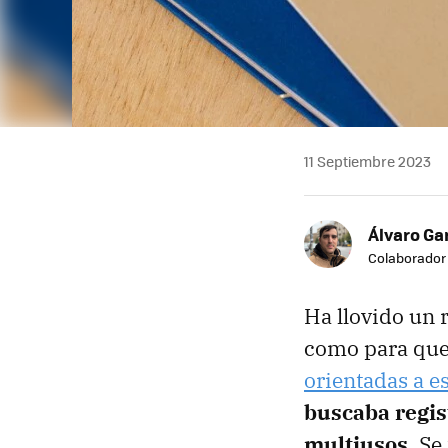
11 Septiembre 2023
Álvaro Ga
Colaborador
Ha llovido un 
como para que
orientadas a e
buscaba regis
multiusos.
Se 