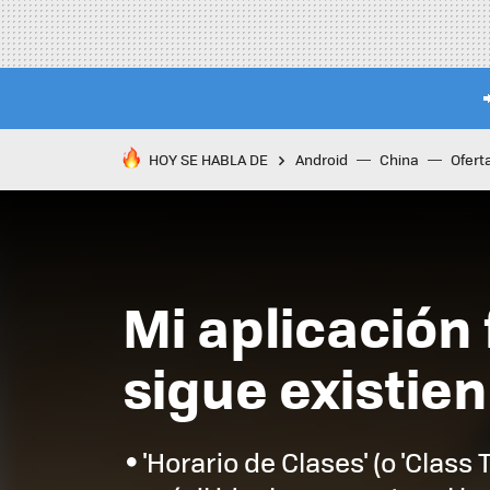
HOY SE HABLA DE
Android
China
Ofert
Mi aplicación
sigue existien
'Horario de Clases' (o 'Class