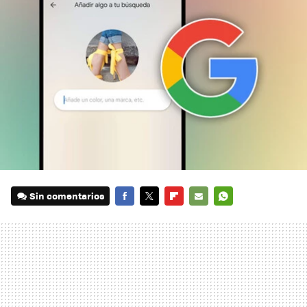
Sin comentarios
FACEBOOK
TWITTER
FLIPBOARD
E-
WHATSAPP
MAIL