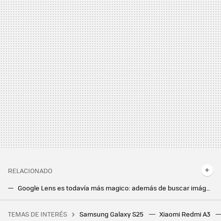
RELACIONADO
Google Lens es todavía más magico: además de buscar imágenes, ahora puedes grabar vídeos con la cámara del móvil
Google arregla uno de los principales problemas de Google Lens. Ahora es más rápido que nunca
TEMAS DE INTERÉS
Samsung Galaxy S25
Xiaomi Redmi A3
Yo también cometía este error al usar el horno en casa, hasta que me enteré que podía causar daños en los muebles de la cocina