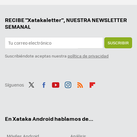
Mi nueva app favorita de mi Google Pixel es una que no estaba usando nunca
Entretener a tus pasajeros con Android Auto es fácil si sabes cómo compartir la pantalla de tu móvil
RECIBE "Xatakaletter", NUESTRA NEWSLETTER
SEMANAL
SUSCRIBIR
Suscribiéndote aceptas nuestra
política de privacidad
Síguenos
Twit
Fac
You
Inst
RSS
Flip
ter
ebo
tub
agr
boa
ok
e
am
rd
En Xataka Android hablamos de...
Móviles Android
Análisis