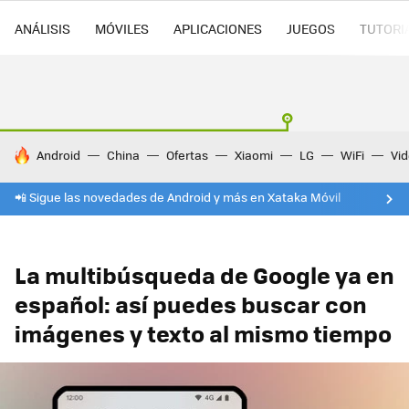
ANÁLISIS
MÓVILES
APLICACIONES
JUEGOS
TUTORI
HOY SE HABLA DE
Android
China
Ofertas
Xiaomi
LG
WiFi
Vi
📲 Sigue las novedades de Android y más en Xataka Móvil
La multibúsqueda de Google ya en
español: así puedes buscar con
imágenes y texto al mismo tiempo