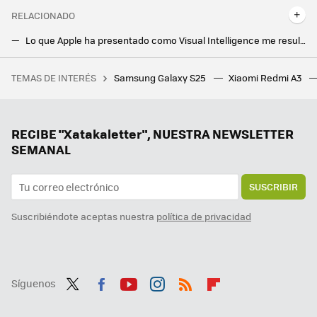
RELACIONADO
Lo que Apple ha presentado como Visual Intelligence me resulta familiar. Tengo una herramienta igual en mi Android desde 2017
He probado Gemini en Gmail y ahora no pienso volver atrás: la IA es realmente útil
TEMAS DE INTERÉS
Samsung Galaxy S25
Xiaomi Redmi A3
Lo malo del Samsung Galaxy S24 FE es que se lanzó con un precio muy alto. Ya no es un problema
Llevo años usando Waze y Maps y lo tengo claro: Google debería unirlas para crear el supernavegador GPS definitivo
Adiós a las videollamadas inesperadas: WhatsApp por fin protegerá nuestra privacidad con una nueva opción
RECIBE "Xatakaletter", NUESTRA NEWSLETTER
SEMANAL
SUSCRIBIR
Suscribiéndote aceptas nuestra
política de privacidad
Síguenos
Twit
Fac
You
Inst
RSS
Flip