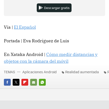
Descargar gratis
Vía |
El Español
Portada | Eva Rodríguez de Luis
En Xataka Android |
Cómo medir distancias y
objetos con la cámara del móvil
TEMAS
Aplicaciones Android
Realidad aumentada
R
FACEBOOK
TWITTER
FLIPBOARD
E-
WHATSAPP
MAIL