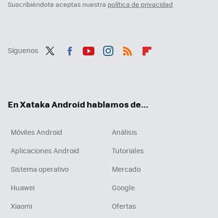
Suscribiéndote aceptas nuestra
política de privacidad
Síguenos
Twit
Fac
You
Inst
RSS
Flip
ter
ebo
tub
agr
boa
ok
e
am
rd
En Xataka Android hablamos de...
Móviles Android
Análisis
Aplicaciones Android
Tutoriales
Sistema operativo
Mercado
Huawei
Google
Xiaomi
Ofertas