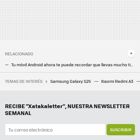
RELACIONADO
Tu móvil Android ahora te puede recordar que llevas mucho tiempo usando una aplicación. Así se activa
100 ofertas de Google Play: aplicaciones y juegos gratis y con grandes descuentos por poco tiempo
TEMAS DE INTERÉS
Samsung Galaxy S25
Xiaomi Redmi A3
Los millonarios tecnológicos apostaron por Trump en enero. En marzo, han perdido 209.000 millones
Adiós a las videollamadas inesperadas: WhatsApp por fin protegerá nuestra privacidad con una nueva opción
Gemini Live quiere cambiar para siempre Android Auto. Además de asistente, es un buen copiloto
RECIBE "Xatakaletter", NUESTRA NEWSLETTER
SEMANAL
SUSCRIBIR