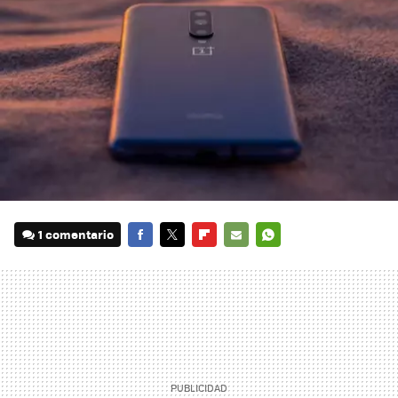
1 comentario
FACEBOOK
TWITTER
FLIPBOARD
E-
WHATSAPP
MAIL