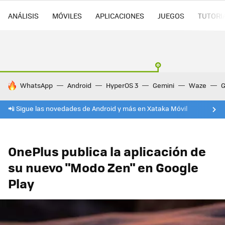
ANÁLISIS
MÓVILES
APLICACIONES
JUEGOS
TUTORI
HOY SE HABLA DE
WhatsApp
Android
HyperOS 3
Gemini
Waze
G
📲 Sigue las novedades de Android y más en Xataka Móvil
OnePlus publica la aplicación de
su nuevo "Modo Zen" en Google
Play