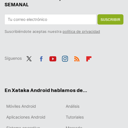
SEMANAL
SUSCRIBIR
Suscribiéndote aceptas nuestra
política de privacidad
Síguenos
Twit
Fac
You
Inst
RSS
Flip
ter
ebo
tub
agr
boa
ok
e
am
rd
En Xataka Android hablamos de...
Móviles Android
Análisis
Aplicaciones Android
Tutoriales
Sistema operativo
Mercado