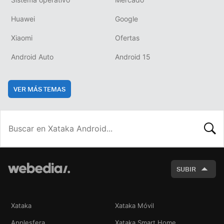
Huawei
Google
Xiaomi
Ofertas
Android Auto
Android 15
VER MÁS TEMAS
BUSCA
SUBIR
Xataka
Xataka Móvil
Applesfera
Xataka Smart Home