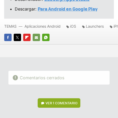
Para Android en Google Play
Descargar:
TEMAS
Aplicaciones Android
iOS
Launchers
iP
FACEBOOK
TWITTER
FLIPBOARD
E-
WHATSAPP
MAIL
Comentarios cerrados
VER
1 COMENTARIO