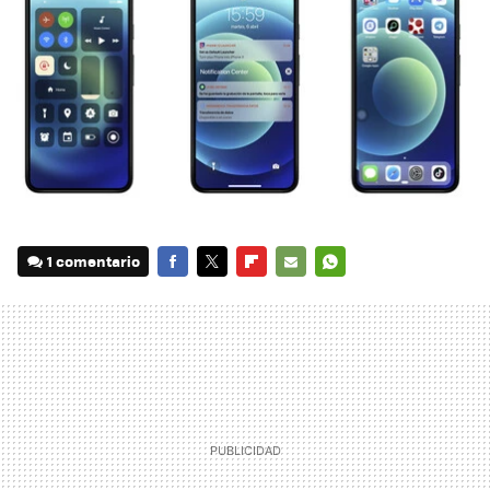
1 comentario
FACEBOOK
TWITTER
FLIPBOARD
E-
WHATSAPP
MAIL