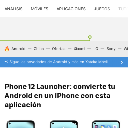
ANÁLISIS
MÓVILES
APLICACIONES
JUEGOS
TUT
HOY SE HABLA DE
Android
China
Ofertas
Xiaomi
LG
Sony
Wi
📲 Sigue las novedades de Android y más en Xataka Móvil
Phone 12 Launcher: convierte tu
Android en un iPhone con esta
aplicación