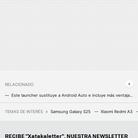
RELACIONADO
Este launcher sustituye a Android Auto e incluye más ventajas, como abrir cualquier aplicación
Si algo envidiaba de los iPhone, era AirDrop. Eso se acabó gracias a Quick Share
TEMAS DE INTERÉS
Samsung Galaxy S25
Xiaomi Redmi A3
Un Bizum europeo es posible. Los sistemas del sur de Europa acercan posiciones con Wero, la alternativa franco-alemana
Dejan de funcionar las APK que permitían usar Spotify Premium gratis. Buscar una alternativa es una mala idea
RECIBE "Xatakaletter", NUESTRA NEWSLETTER
Xiaomi está regalando Spotify a los usuarios de estos móviles. Hasta cuatro meses gratis de música en streaming