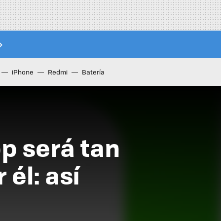
iPhone
Redmi
Batería
p será tan
 él: así