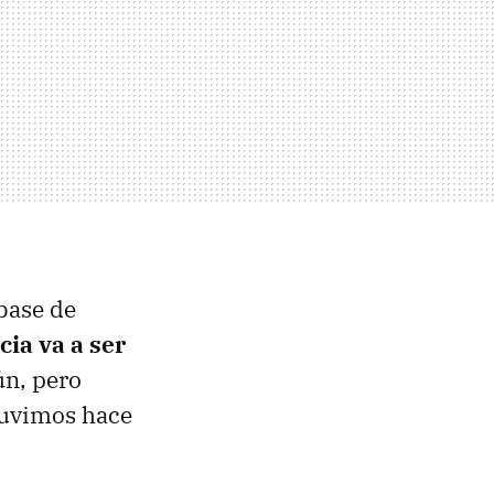
base de
ia va a ser
ún, pero
tuvimos hace