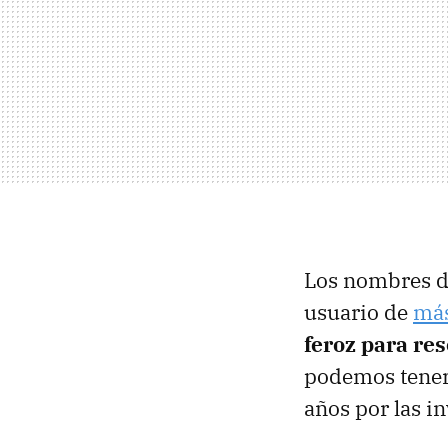
Los nombres de
usuario de
más
feroz para re
podemos tener 
años por las i