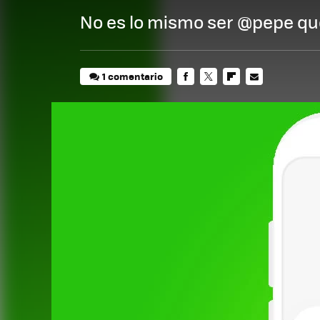
No es lo mismo ser @pepe q
1 comentario
FACEBOOK
TWITTER
FLIPBOARD
E-
MAIL