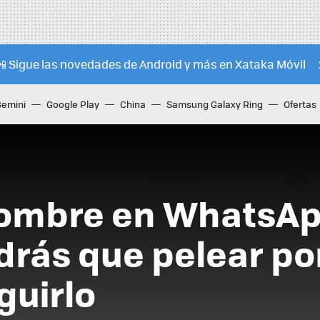
📲 Sigue las novedades de Android y más en Xataka Móvil
Gemini
Google Play
China
Samsung Galaxy Ring
Ofertas
nombre en WhatsAp
ndrás que pelear por
guirlo