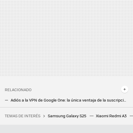
RELACIONADO
Adiós a la VPN de Google One: la única ventaja de la suscripción de Google es el almacenamiento extra y nada más
Cómo usar un VPN en tu Android TV, qué debes tener en cuenta y los mejores VPN que puedes descargar
TEMAS DE INTERÉS
Samsung Galaxy S25
Xiaomi Redmi A3
En Veracruz crearon el juego con uno de los pixel art más bellos hechos en México: su dificultad recuerda a la vieja escuela, y lo encuentras en Steam