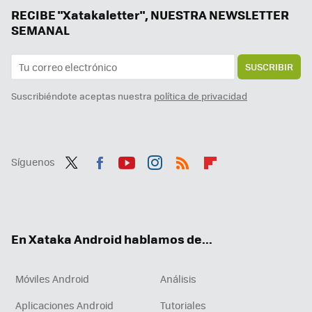
RECIBE "Xatakaletter", NUESTRA NEWSLETTER
SEMANAL
SUSCRIBIR
Suscribiéndote aceptas nuestra
política de privacidad
Síguenos
Twit
Fac
You
Inst
RSS
Flip
ter
ebo
tub
agr
boa
ok
e
am
rd
En Xataka Android hablamos de...
Móviles Android
Análisis
Aplicaciones Android
Tutoriales