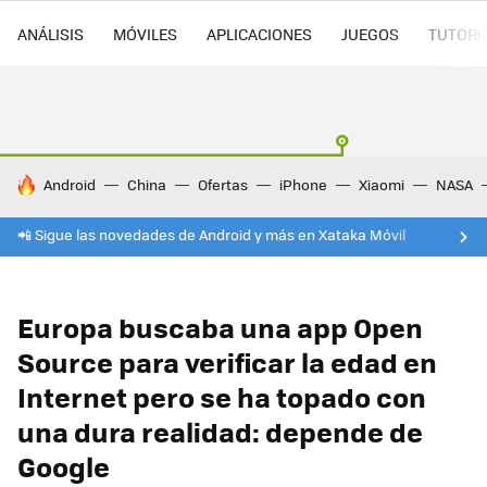
ANÁLISIS
MÓVILES
APLICACIONES
JUEGOS
TUTORI
HOY SE HABLA DE
Android
China
Ofertas
iPhone
Xiaomi
NASA
📲 Sigue las novedades de Android y más en Xataka Móvil
Europa buscaba una app Open
Source para verificar la edad en
Internet pero se ha topado con
una dura realidad: depende de
Google