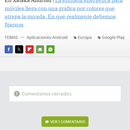
En Xataka Android |
La etiqueta energética para
móviles llega con una gráfica por colores que
atrapa la mirada. En qué realmente debemos
fijarnos
TEMAS
Aplicaciones Android
Europa
Google Play
FACEBOOK
TWITTER
FLIPBOARD
E-
WHATSAPP
MAIL
Comentarios cerrados
VER
1 COMENTARIO