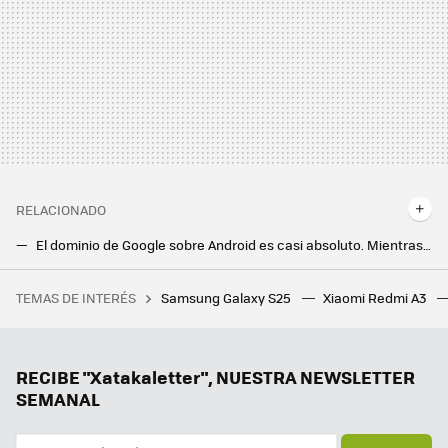
RELACIONADO
El dominio de Google sobre Android es casi absoluto. Mientras tanto, las dos alternativas Open Source se pegan por la privacidad
Hay una forma de abrir las aplicaciones en tu Samsung Galaxy sin tocar la pantalla. Es tan útil que no puedo dejar de usarla
TEMAS DE INTERÉS
Samsung Galaxy S25
Xiaomi Redmi A3
España va a encadenar tres olas de calor en seis semanas. AEMET lo tiene claro: ya no es una ola, es el clima
RECIBE "Xatakaletter", NUESTRA NEWSLETTER
SEMANAL