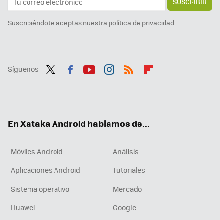
SUSCRIBIR
Suscribiéndote aceptas nuestra
política de privacidad
Síguenos
Twit
Fac
You
Inst
RSS
Flip
ter
ebo
tub
agr
boa
ok
e
am
rd
En Xataka Android hablamos de...
Móviles Android
Análisis
Aplicaciones Android
Tutoriales
Sistema operativo
Mercado
Huawei
Google