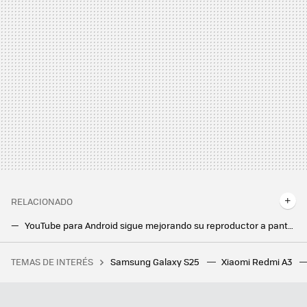
RELACIONADO
YouTube para Android sigue mejorando su reproductor a pantalla completa: así puedes ver la descripción de un vídeo
Diez aplicaciones Android imprescindibles que están en Google Play Pass
TEMAS DE INTERÉS
Samsung Galaxy S25
Xiaomi Redmi A3
Sólo hay unos auriculares Bluetooth que me compraría por 50 euros. Tienen casi todo lo que busco, y además son comodísimos