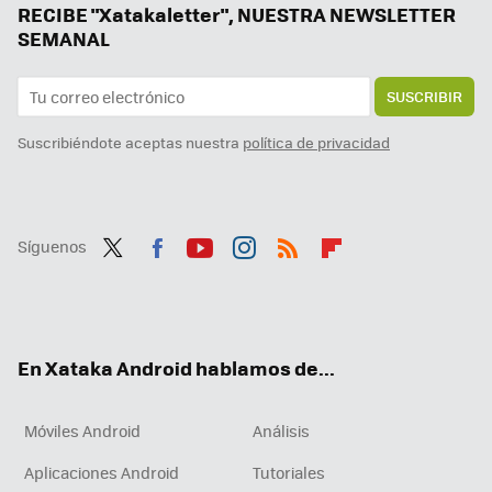
RECIBE "Xatakaletter", NUESTRA NEWSLETTER
SEMANAL
SUSCRIBIR
Suscribiéndote aceptas nuestra
política de privacidad
Síguenos
Twit
Fac
You
Inst
RSS
Flip
ter
ebo
tub
agr
boa
ok
e
am
rd
En Xataka Android hablamos de...
Móviles Android
Análisis
Aplicaciones Android
Tutoriales