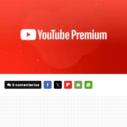
5 comentarios
FACEBOOK
TWITTER
FLIPBOARD
E-
WHATSAPP
MAIL