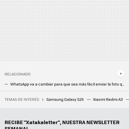
RELACIONADO
WhatsApp va a cambiar para que sea más fácil enviar la foto que quieres. Así será la nueva interfaz en los chats
Lo nuevo de WhatsApp cambia el reenvío de mensajes: más claro y con más opciones que nunca
TEMAS DE INTERÉS
Samsung Galaxy S25
Xiaomi Redmi A3
RootedCon está dispuesta a llegar al Constitucional si tiene que hacerlo: "LaLiga ha hackeado la ley" con los bloqueos de IPs
La nueva actualización de Android trae una sorpresa de lo más útil para todo el mundo: un temporizador
Tener IA en el móvil está bien, pero un agente es mucho mejor. Magic AI de Honor me ha parecido tan útil como impresionante
RECIBE "Xatakaletter", NUESTRA NEWSLETTER
SEMANAL