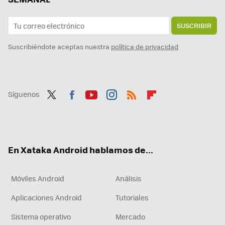
SUSCRIBIR
Suscribiéndote aceptas nuestra
política de privacidad
Síguenos
Twit
Fac
You
Inst
RSS
Flip
ter
ebo
tub
agr
boa
ok
e
am
rd
En Xataka Android hablamos de...
Móviles Android
Análisis
Aplicaciones Android
Tutoriales
Sistema operativo
Mercado