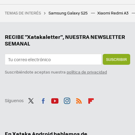
Después de mucho evitarlo, ahora pago YouTube Premium y no hay vuelta atrás. Estos son los motivos
TEMAS DE INTERÉS
Samsung Galaxy S25
Xiaomi Redmi A3
La ciudad que aspiraba a ser la capital del turismo en Asia tiene un problema. La gente vive en menos 8 metros cuadrados
Ya no pago Spotify y cancelé otras suscripciones. YouTube Premium se queda, y hay un buen motivo
YouTube Premium sube de precio hasta un 44% desde hoy. Quitar los anuncios es mucho más caro
RECIBE "Xatakaletter", NUESTRA NEWSLETTER
SEMANAL
SUSCRIBIR
Suscribiéndote aceptas nuestra
política de privacidad
Síguenos
Twit
Fac
You
Inst
RSS
Flip
ter
ebo
tub
agr
boa
ok
e
am
rd
En Xataka Android hablamos de...