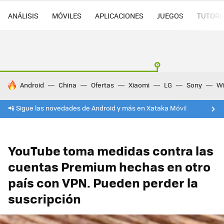
ANÁLISIS
MÓVILES
APLICACIONES
JUEGOS
TUTORI
HOY SE HABLA DE
Android
China
Ofertas
Xiaomi
LG
Sony
Wi
📲 Sigue las novedades de Android y más en Xataka Móvil
YouTube toma medidas contra las
cuentas Premium hechas en otro
país con VPN. Pueden perder la
suscripción