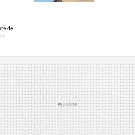
bre de
 »