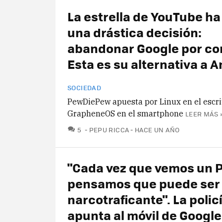
La estrella de YouTube h
una drástica decisión:
abandonar Google por co
Esta es su alternativa a 
SOCIEDAD
PewDiePew apuesta por Linux en el escri
GrapheneOS en el smartphone
LEER MÁS 
COMENTARIOS
5
PEPU RICCA
HACE UN AÑO
"Cada vez que vemos un P
pensamos que puede ser
narcotraficante". La polic
apunta al móvil de Googl