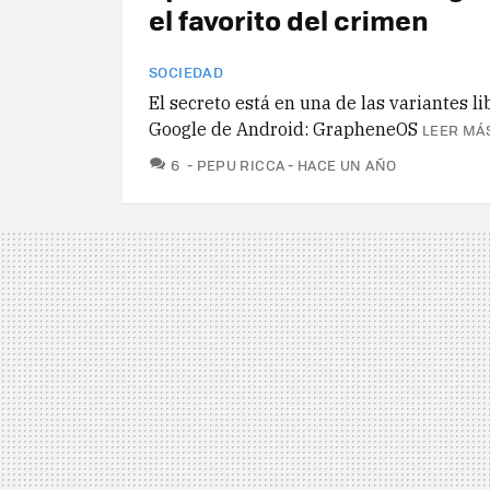
el favorito del crimen
SOCIEDAD
El secreto está en una de las variantes li
Google de Android: GrapheneOS
LEER MÁS
COMENTARIOS
6
PEPU RICCA
HACE UN AÑO