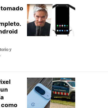
a tomado
mpleto.
Android
torio y
»
ixel
 un
ía
e como