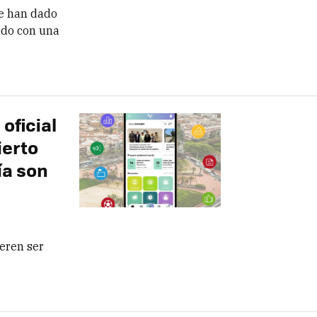
me han dado
ado con una
oficial
ierto
ía son
eren ser