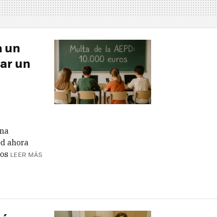
a un
ear un
una
id ahora
ros
LEER MÁS