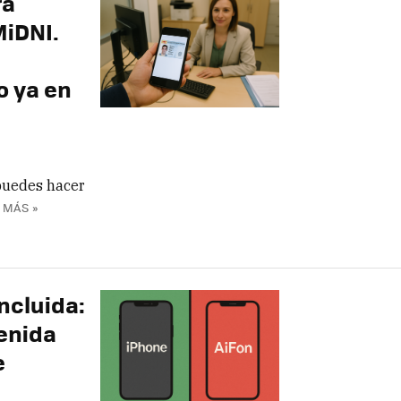
rá
MiDNI.
o ya en
puedes hacer
 MÁS »
incluida:
tenida
e