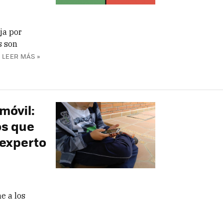
ja por
s son
LEER MÁS »
 móvil:
os que
 experto
e a los