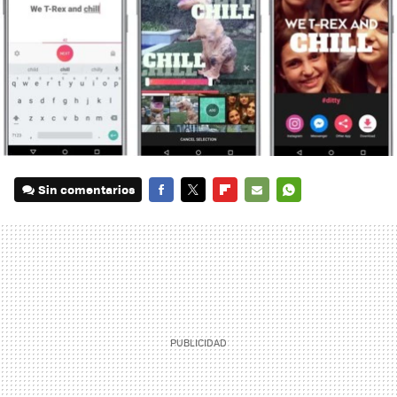
Sin comentarios
FACEBOOK
TWITTER
FLIPBOARD
E-
WHATSAPP
MAIL