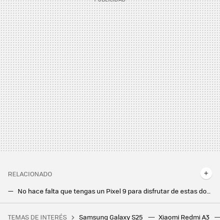
RELACIONADO
No hace falta que tengas un Pixel 9 para disfrutar de estas dos funciones mágicas de Google. Descubre si el tuyo es compatible
Si tienes un Samsung y quieres aprovechar al máximo sus cámaras, esta app lo cambia todo. Averigua si el tuyo es compatible
TEMAS DE INTERÉS
Samsung Galaxy S25
Xiaomi Redmi A3