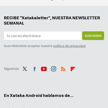
RootedCon está dispuesta a llegar al Constitucional si tiene que hacerlo: "LaLiga ha hackeado la ley" con los bloqueos de IPs
Esta es una de las mejores series de todos los tiempos, y también una de las más importantes. La tienes en streaming
Han pasado 48 años y ésta todavía es una de las mejores películas de la Segunda Guerra Mundial. Y la tienes en streaming
RECIBE "Xatakaletter", NUESTRA NEWSLETTER
SEMANAL
SUSCRIBIR
Suscribiéndote aceptas nuestra
política de privacidad
Síguenos
Twit
Fac
You
Inst
RSS
Flip
ter
ebo
tub
agr
boa
ok
e
am
rd
En Xataka Android hablamos de...