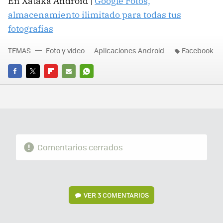
En Xataka Android |
Google Fotos,
almacenamiento ilimitado para todas tus
fotografías
TEMAS
Foto y vídeo
Aplicaciones Android
Facebook
FACEBOOK
TWITTER
FLIPBOARD
E-
WHATSAPP
MAIL
Comentarios cerrados
VER
3 COMENTARIOS