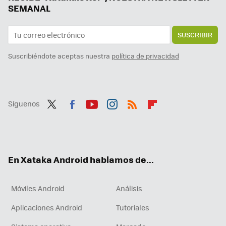
SEMANAL
SUSCRIBIR
Suscribiéndote aceptas nuestra
política de privacidad
Síguenos
Twit
Fac
You
Inst
RSS
Flip
ter
ebo
tub
agr
boa
ok
e
am
rd
En Xataka Android hablamos de...
Móviles Android
Análisis
Aplicaciones Android
Tutoriales