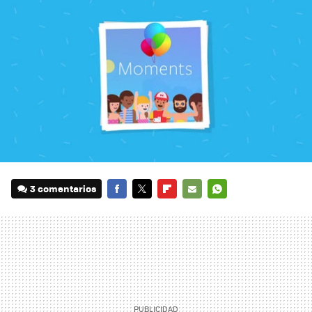
3 comentarios
FACEBOOK
TWITTER
FLIPBOARD
E-
WHATSAPP
MAIL