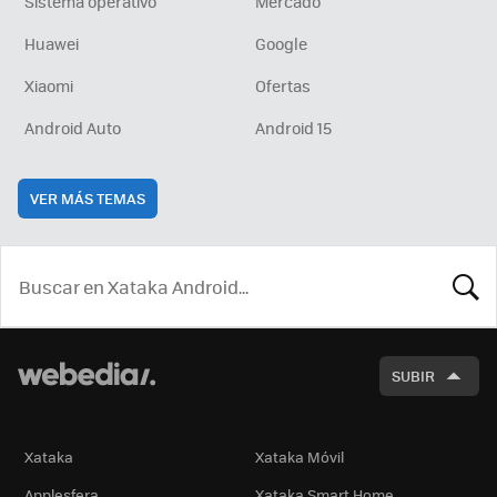
Sistema operativo
Mercado
Huawei
Google
Xiaomi
Ofertas
Android Auto
Android 15
VER MÁS TEMAS
BUSCA
SUBIR
Xataka
Xataka Móvil
Applesfera
Xataka Smart Home