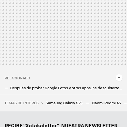
RELACIONADO
Después de probar Google Fotos y otras apps, he descubierto el mejor método para enviar fotos sin perder calidad. Y puede incluso con RAW
Lo nuevo de Xiaomi y HyperOS es un antes y después para las fotos. La app Galería gana una función muy útil con inteligencia artificial
TEMAS DE INTERÉS
Samsung Galaxy S25
Xiaomi Redmi A3
De trader algorítmico a revolucionar la IA. Esta es la historia de Liang Wenfeng, el fundador de DeepSeek
Google Fotos continúa su evolución y añade una de las herramientas más importantes para editar fotos
Qué es esa Z que ha aparecido en Google Maps y cómo puede evitarte multas de tráfico
RECIBE "Xatakaletter", NUESTRA NEWSLETTER