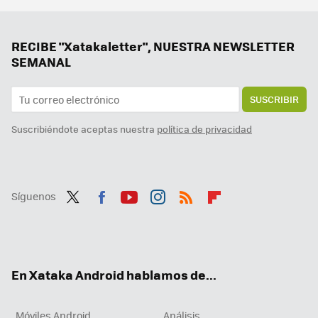
Samsung hace los deberes con el nuevo Galaxy Z Flip7: vendrá con la mejor pantalla exterior hasta la fecha
Hay vida más allá de Windows y Mac: los Chromebooks son perfectos para trabajar o estudiar y estos son los mejores
RECIBE "Xatakaletter", NUESTRA NEWSLETTER
SEMANAL
SUSCRIBIR
Suscribiéndote aceptas nuestra
política de privacidad
Síguenos
Twit
Fac
You
Inst
RSS
Flip
ter
ebo
tub
agr
boa
ok
e
am
rd
En Xataka Android hablamos de...
Móviles Android
Análisis