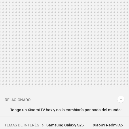
RELACIONADO
Tengo un Xiaomi TV box y no lo cambiaría por nada del mundo: esto me hizo preferirlo a un Chromecast o un Fire TV
Xiaomi Smart Band 9, la reina de las pulseras de actividad mantiene el trono con el doble de brillo y más batería
TEMAS DE INTERÉS
Samsung Galaxy S25
Xiaomi Redmi A3
Una jardinera ganó más de un millón de euros por el fallo de una web de juegos. Le dijeron que solo le pagarían 20.000, y ha ganado el juicio