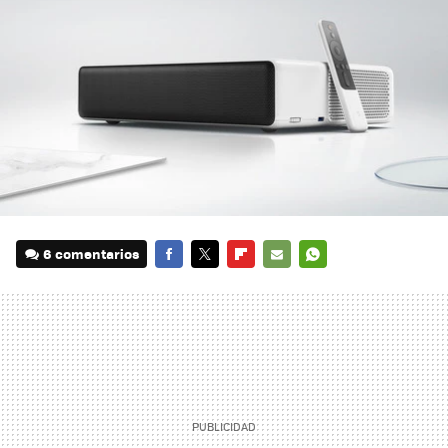
6 comentarios
FACEBOOK
TWITTER
FLIPBOARD
E-
WHATSAPP
MAIL