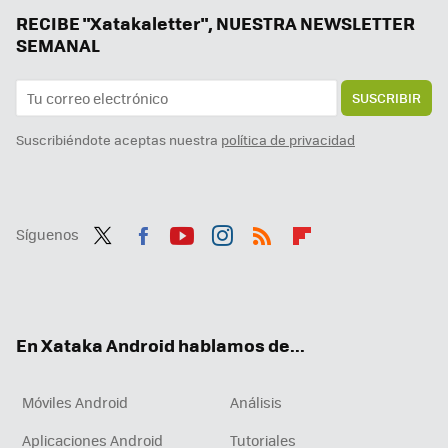
RECIBE "Xatakaletter", NUESTRA NEWSLETTER
SEMANAL
SUSCRIBIR
Suscribiéndote aceptas nuestra
política de privacidad
Síguenos
Twit
Fac
You
Inst
RSS
Flip
ter
ebo
tub
agr
boa
ok
e
am
rd
En Xataka Android hablamos de...
Móviles Android
Análisis
Aplicaciones Android
Tutoriales