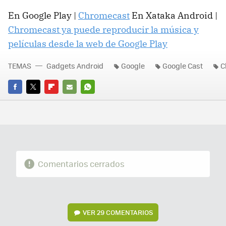
En Google Play |
Chromecast
En Xataka Android |
Chromecast ya puede reproducir la música y
películas desde la web de Google Play
TEMAS
Gadgets Android
Google
Google Cast
C
FACEBOOK
TWITTER
FLIPBOARD
E-
WHATSAPP
MAIL
Comentarios cerrados
VER
29 COMENTARIOS