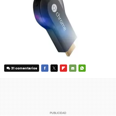
31 comentarios
FACEBOOK
TWITTER
FLIPBOARD
E-
WHATSAPP
MAIL