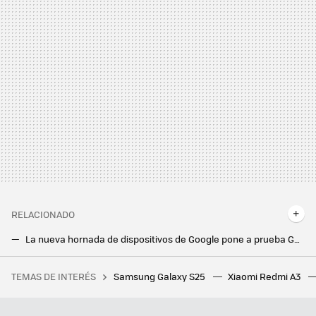
RELACIONADO
La nueva hornada de dispositivos de Google pone a prueba Gemini. Quedan muchas dudas sobre el reemplazo del asistente
El próximo Chromecast no se parecerá en nada a un Chromecast. De estar escondido detrás de la tele a colocarse sobre la mesa
TEMAS DE INTERÉS
Samsung Galaxy S25
Xiaomi Redmi A3
28 autoras para informarse y reflexionar sobre videojuegos