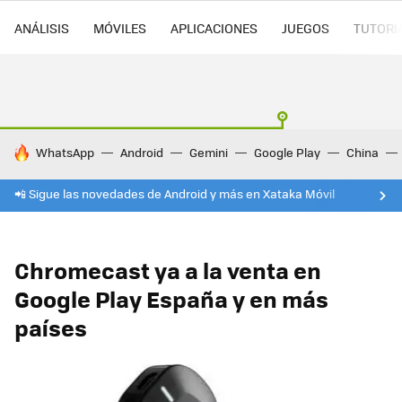
ANÁLISIS
MÓVILES
APLICACIONES
JUEGOS
TUTORI
HOY SE HABLA DE
WhatsApp
Android
Gemini
Google Play
China
📲 Sigue las novedades de Android y más en Xataka Móvil
Chromecast ya a la venta en
Google Play España y en más
países