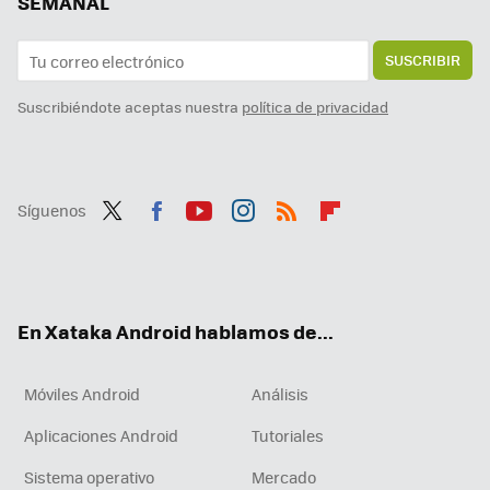
SEMANAL
SUSCRIBIR
Suscribiéndote aceptas nuestra
política de privacidad
Síguenos
Twit
Fac
You
Inst
RSS
Flip
ter
ebo
tub
agr
boa
ok
e
am
rd
En Xataka Android hablamos de...
Móviles Android
Análisis
Aplicaciones Android
Tutoriales
Sistema operativo
Mercado