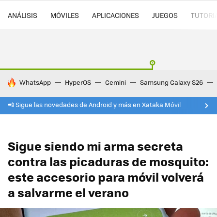
ANÁLISIS
MÓVILES
APLICACIONES
JUEGOS
TUTORI
HOY SE HABLA DE
WhatsApp
HyperOS
Gemini
Samsung Galaxy S26
📲 Sigue las novedades de Android y más en Xataka Móvil
Sigue siendo mi arma secreta
contra las picaduras de mosquito:
este accesorio para móvil volverá
a salvarme el verano