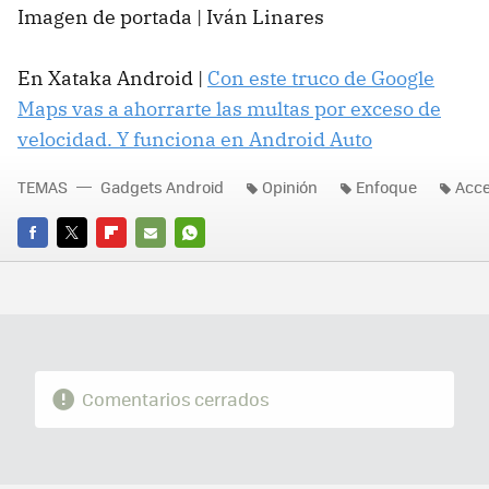
Imagen de portada | Iván Linares
En Xataka Android |
Con este truco de Google
Maps vas a ahorrarte las multas por exceso de
velocidad. Y funciona en Android Auto
TEMAS
Gadgets Android
Opinión
Enfoque
Acce
FACEBOOK
TWITTER
FLIPBOARD
E-
WHATSAPP
MAIL
Comentarios cerrados