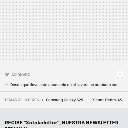
RELACIONADO
Desde que llevo este accesorio en el llavero he acabado con el caos de los cables. Cuesta menos de seis euros en AliExpress
Xiaomi tiene un nuevo dispositivo para el hogar que parece de ciencia ficción: así es la Xiaomi Track Socket
TEMAS DE INTERÉS
Samsung Galaxy S25
Xiaomi Redmi A3
La película de superhéroes más taquillera de la historia vuelve a los cines para repetir el éxito con una versión más larga
RECIBE "Xatakaletter", NUESTRA NEWSLETTER