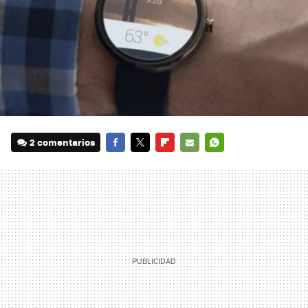
2 comentarios
FACEBOOK
TWITTER
FLIPBOARD
E-
WHATSAPP
MAIL