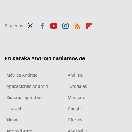
Síguenos
Twit
Fac
You
Inst
RSS
Flip
ter
ebo
tub
agr
boa
ok
e
am
rd
En Xataka Android hablamos de...
Móviles Android
Análisis
Aplicaciones Android
Tutoriales
Sistema operativo
Mercado
Huawei
Google
Xiaomi
Ofertas
Android Auto
Android 15