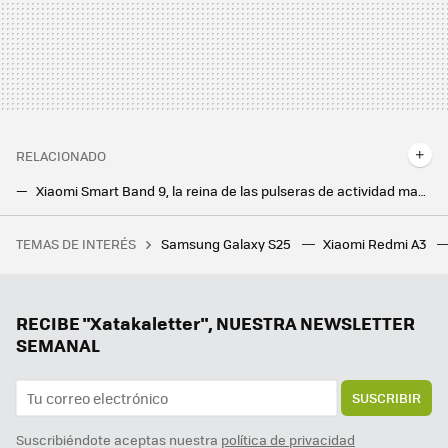
RELACIONADO
Xiaomi Smart Band 9, la reina de las pulseras de actividad mantiene el trono con el doble de brillo y más batería
Los próximos Galaxy Watch podrían ofrecer una autonomía brutal muy pronto. El secreto está en las nuevas baterías de estado sólido
TEMAS DE INTERÉS
Samsung Galaxy S25
Xiaomi Redmi A3
Una jardinera ganó más de un millón de euros por el fallo de una web de juegos. Le dijeron que solo le pagarían 20.000, y ha ganado el juicio
Samsung hace los deberes con el nuevo Galaxy Z Flip7: vendrá con la mejor pantalla exterior hasta la fecha
Hay vida más allá de Windows y Mac: los Chromebooks son perfectos para trabajar o estudiar y estos son los mejores
RECIBE "Xatakaletter", NUESTRA NEWSLETTER
SEMANAL
SUSCRIBIR
Suscribiéndote aceptas nuestra
política de privacidad