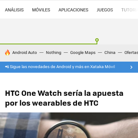
ANÁLISIS
MÓVILES
APLICACIONES
JUEGOS
TUTORI
HOY SE HABLA DE
Android Auto
Nothing
Google Maps
China
Oferta
📲 Sigue las novedades de Android y más en Xataka Móvil
HTC One Watch sería la apuesta
por los wearables de HTC