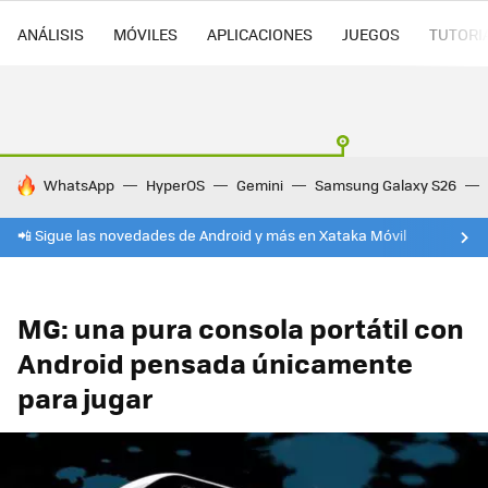
ANÁLISIS
MÓVILES
APLICACIONES
JUEGOS
TUTORI
HOY SE HABLA DE
WhatsApp
HyperOS
Gemini
Samsung Galaxy S26
📲 Sigue las novedades de Android y más en Xataka Móvil
MG: una pura consola portátil con
Android pensada únicamente
para jugar