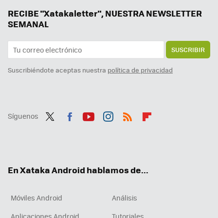
Hay vida más allá de Windows y Mac: los Chromebooks son perfectos para trabajar o estudiar y estos son los mejores
RECIBE "Xatakaletter", NUESTRA NEWSLETTER
SEMANAL
SUSCRIBIR
Suscribiéndote aceptas nuestra
política de privacidad
Síguenos
Twit
Fac
You
Inst
RSS
Flip
ter
ebo
tub
agr
boa
ok
e
am
rd
En Xataka Android hablamos de...
Móviles Android
Análisis
Aplicaciones Android
Tutoriales