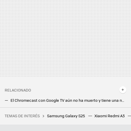
RELACIONADO
El Chromecast con Google TV aún no ha muerto y tiene una nueva actualización disponible
Tengo un Xiaomi TV box y no lo cambiaría por nada del mundo: esto me hizo preferirlo a un Chromecast o un Fire TV
TEMAS DE INTERÉS
Samsung Galaxy S25
Xiaomi Redmi A3
Tenemos un problema con el futuro del cemento y con el exceso de plástico. A alguien se le ha ocurrido lo más obvio
Samsung hace los deberes con el nuevo Galaxy Z Flip7: vendrá con la mejor pantalla exterior hasta la fecha