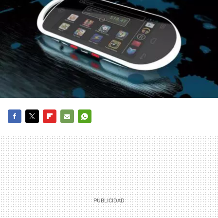
FACEBOOK
TWITTER
FLIPBOARD
E-
WHATSAPP
MAIL