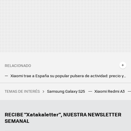
RELACIONADO
Xiaomi trae a España su popular pulsera de actividad: precio y disponibilidad de la nueva Smart Band 8
Los Galaxy Watch también tendrán su dosis de IA. Turno de la "nueva era de experiencias de salud", según Samsung
TEMAS DE INTERÉS
Samsung Galaxy S25
Xiaomi Redmi A3
28 autoras para informarse y reflexionar sobre videojuegos
RECIBE "Xatakaletter", NUESTRA NEWSLETTER
SEMANAL