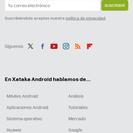
SUSCRIBIR
Suscribiéndote aceptas nuestra
política de privacidad
Síguenos
Twit
Fac
You
Inst
RSS
Flip
ter
ebo
tub
agr
boa
ok
e
am
rd
En Xataka Android hablamos de...
Móviles Android
Análisis
Aplicaciones Android
Tutoriales
Sistema operativo
Mercado
Huawei
Google