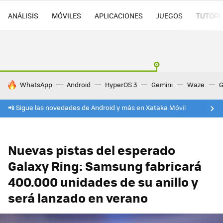
ANÁLISIS
MÓVILES
APLICACIONES
JUEGOS
TUTORI
HOY SE HABLA DE
WhatsApp
Android
HyperOS 3
Gemini
Waze
G
📲 Sigue las novedades de Android y más en Xataka Móvil
Nuevas pistas del esperado
Galaxy Ring: Samsung fabricará
400.000 unidades de su anillo y
será lanzado en verano