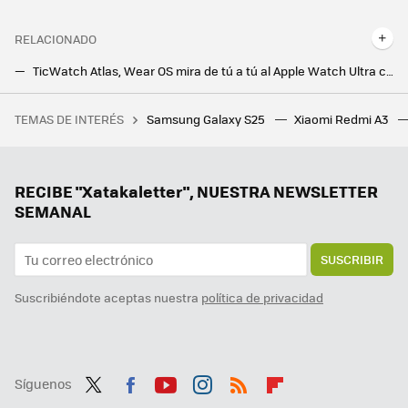
RELACIONADO
TicWatch Atlas, Wear OS mira de tú a tú al Apple Watch Ultra con un reloj pensado para resistir lo que le echen
Google Pixel Watch 3: ahora disponible en dos tamaños y con una pantalla el doble de brillante que la generación anterior
TEMAS DE INTERÉS
Samsung Galaxy S25
Xiaomi Redmi A3
Durante décadas subimos a este rascacielos de Nueva York sin saber que los tornillos que lo sujetaban no aguantaban
Los móviles Android se actualizan más que nunca, pero también los relojes: este Samsung de hace cuatro años tendrá el nuevo Wear OS 6
Samsung confirma que su triplegable está listo y que saldrá a la venta este año. Curiosamente, no lo enseñó en el Unpacked
RECIBE "Xatakaletter", NUESTRA NEWSLETTER
SEMANAL
SUSCRIBIR
Suscribiéndote aceptas nuestra
política de privacidad
Síguenos