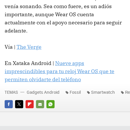
venía sonando. Sea como fuere, es un adiós
importante, aunque Wear OS cuenta
actualmente con el apoyo necesario para seguir
adelante.
Vía |
The Verge
En Xataka Android |
Nueve apps
imprescindibles para tu reloj Wear OS que te
permiten olvidarte del teléfono
TEMAS
Gadgets Android
Fossil
Smartwatch
Re
FACEBOOK
TWITTER
FLIPBOARD
E-
WHATSAPP
MAIL