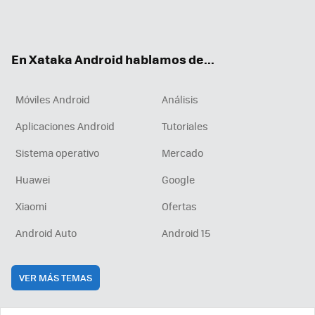
Twit
Fac
You
Inst
RSS
Flip
ter
ebo
tub
agr
boa
ok
e
am
rd
En Xataka Android hablamos de...
Móviles Android
Análisis
Aplicaciones Android
Tutoriales
Sistema operativo
Mercado
Huawei
Google
Xiaomi
Ofertas
Android Auto
Android 15
VER MÁS TEMAS