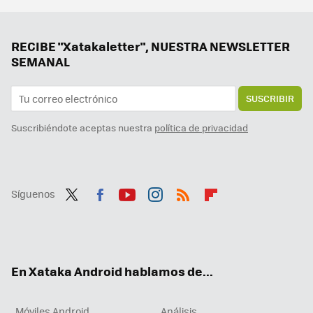
Google la lía en todo el mundo y estos Chromecast dejan de funcionar: reiniciarlos no sirve de nada
Samsung hace los deberes con el nuevo Galaxy Z Flip7: vendrá con la mejor pantalla exterior hasta la fecha
RECIBE "Xatakaletter", NUESTRA NEWSLETTER
SEMANAL
SUSCRIBIR
Suscribiéndote aceptas nuestra
política de privacidad
Síguenos
Twit
Fac
You
Inst
RSS
Flip
ter
ebo
tub
agr
boa
ok
e
am
rd
En Xataka Android hablamos de...
Móviles Android
Análisis