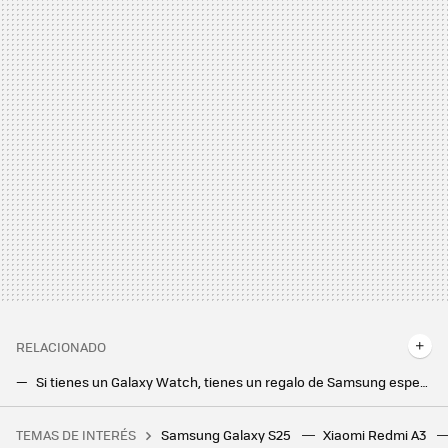
RELACIONADO
Si tienes un Galaxy Watch, tienes un regalo de Samsung esperándote en esta app
TicWatch Atlas, Wear OS mira de tú a tú al Apple Watch Ultra con un reloj pensado para resistir lo que le echen
TEMAS DE INTERÉS
Samsung Galaxy S25
Xiaomi Redmi A3
28 autoras para informarse y reflexionar sobre videojuegos