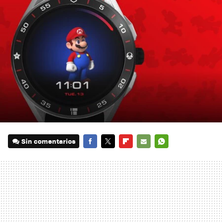
Sin comentarios
FACEBOOK
TWITTER
FLIPBOARD
E-
WHATSAPP
MAIL