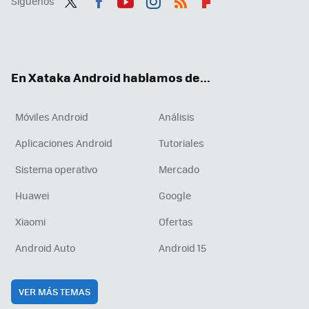
Síguenos
Twit
Fac
You
Inst
RSS
Flip
ter
ebo
tub
agr
boa
ok
e
am
rd
En Xataka Android hablamos de...
Móviles Android
Análisis
Aplicaciones Android
Tutoriales
Sistema operativo
Mercado
Huawei
Google
Xiaomi
Ofertas
Android Auto
Android 15
VER MÁS TEMAS