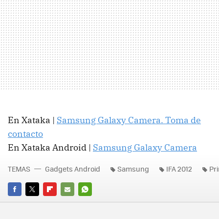
En Xataka |
Samsung Galaxy Camera. Toma de
contacto
En Xataka Android |
Samsung Galaxy Camera
TEMAS
Gadgets Android
Samsung
IFA 2012
Pr
FACEBOOK
TWITTER
FLIPBOARD
E-
WHATSAPP
MAIL