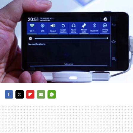
FACEBOOK
TWITTER
FLIPBOARD
E-
WHATSAPP
MAIL