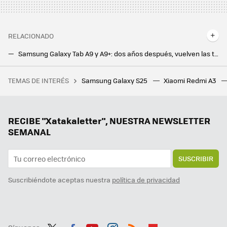
RELACIONADO
Samsung Galaxy Tab A9 y A9+: dos años después, vuelven las tablets más populares de Samsung para la gama media
Samsung Galaxy Watch FE, el nuevo reloj de Samsung aligera en precio sin perder capacidades
TEMAS DE INTERÉS
Samsung Galaxy S25
Xiaomi Redmi A3
"Sentí que las rodillas me iban a fallar": esquiva la especulación con la RTX 4070 y consigue la tarjeta gráfica por apenas 200 dólares
Google la lía en todo el mundo y estos Chromecast dejan de funcionar: reiniciarlos no sirve de nada
Creíamos que el Galaxy S26 Ultra perdería una de sus mejores características, pero no será así: Samsung promete que se queda
RECIBE "Xatakaletter", NUESTRA NEWSLETTER
SEMANAL
SUSCRIBIR
Suscribiéndote aceptas nuestra
política de privacidad