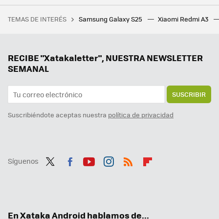
Cinco ajustes que le hago a mi Galaxy Watch para ahorrar batería
TEMAS DE INTERÉS
Samsung Galaxy S25
Xiaomi Redmi A3
Imagina faltar un día al rodaje de Breaking Bad y que los guionistas terminen creando uno de los personajes más carismáticos de la serie en tu ausencia
Así son los increíbles plegables en los que trabaja Samsung: una consola de videojuegos y un Galaxy Z Flip como nunca habíamos visto
Huawei FreeArc: un diseño único para hacer deporte y seguir escuchando todo lo que nos rodea
RECIBE "Xatakaletter", NUESTRA NEWSLETTER
SEMANAL
SUSCRIBIR
Suscribiéndote aceptas nuestra
política de privacidad
Síguenos
Twit
Fac
You
Inst
RSS
Flip
ter
ebo
tub
agr
boa
ok
e
am
rd
En Xataka Android hablamos de...