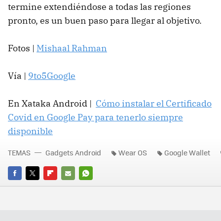
termine extendiéndose a todas las regiones
pronto, es un buen paso para llegar al objetivo.
Fotos |
Mishaal Rahman
Vía |
9to5Google
En Xataka Android |
Cómo instalar el Certificado
Covid en Google Pay para tenerlo siempre
disponible
TEMAS
Gadgets Android
Wear OS
Google Wallet
FACEBOOK
TWITTER
FLIPBOARD
E-
WHATSAPP
MAIL