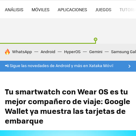
ANÁLISIS
MÓVILES
APLICACIONES
JUEGOS
TUTORI
HOY SE HABLA DE
WhatsApp
Android
HyperOS
Gemini
Samsung Gal
📲 Sigue las novedades de Android y más en Xataka Móvil
Tu smartwatch con Wear OS es tu
mejor compañero de viaje: Google
Wallet ya muestra las tarjetas de
embarque