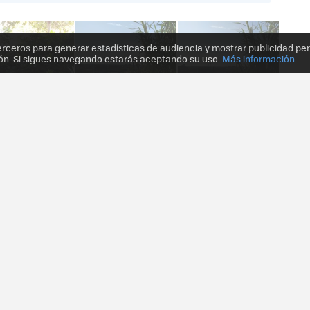
erceros para generar estadísticas de audiencia y mostrar publicidad pe
ón. Si sigues navegando estarás aceptando su uso.
Más información