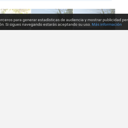
erceros para generar estadísticas de audiencia y mostrar publicidad pe
ón. Si sigues navegando estarás aceptando su uso.
Más información