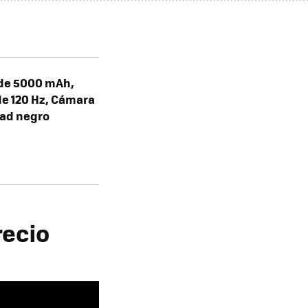
 de 5000 mAh,
de 120 Hz, Cámara
dad negro
recio