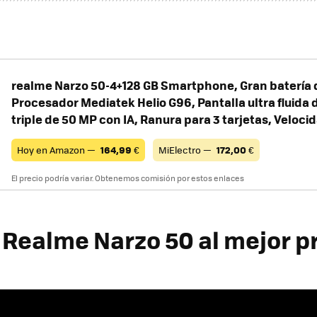
realme Narzo 50-4+128 GB Smartphone, Gran batería
Procesador Mediatek Helio G96, Pantalla ultra fluida 
triple de 50 MP con IA, Ranura para 3 tarjetas, Veloci
Hoy en Amazon —
164,99
€
MiElectro —
172,00
€
El precio podría variar. Obtenemos comisión por estos enlaces
Realme Narzo 50 al mejor p