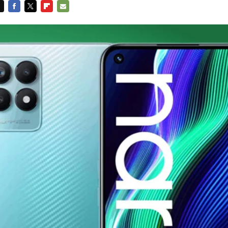
FACEBOOK
TWITTER
FLIPBOARD
E-
MAIL