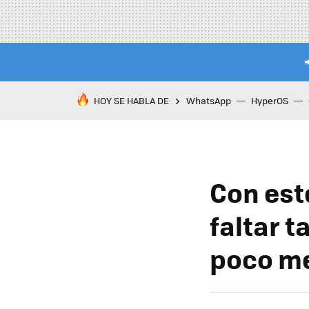
HOY SE HABLA DE
WhatsApp
HyperOS
Con est
faltar t
poco me