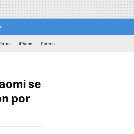
fertas
iPhone
Batería
iaomi se
on por