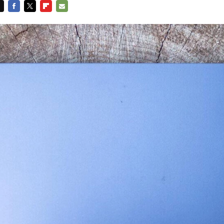
FACEBOOK
TWITTER
FLIPBOARD
E-
MAIL