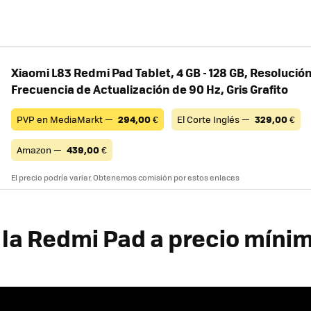
Xiaomi L83 Redmi Pad Tablet, 4 GB - 128 GB, Resolución
Frecuencia de Actualización de 90 Hz, Gris Grafito
PVP en MediaMarkt —
294,00
€
El Corte Inglés —
329,00
€
Amazon —
439,00
€
El precio podría variar. Obtenemos comisión por estos enlaces
la Redmi Pad a precio míni