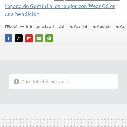
llegada de Gemini a los relojes con Wear OS es
una bendición
TEMAS
Inteligencia artificial
Gemini
Google
Goo
FACEBOOK
TWITTER
FLIPBOARD
E-
WHATSAPP
MAIL
Comentarios cerrados