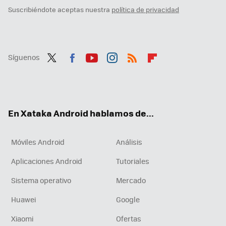
Suscribiéndote aceptas nuestra
política de privacidad
Síguenos
Twit
Fac
You
Inst
RSS
Flip
ter
ebo
tub
agr
boa
ok
e
am
rd
En Xataka Android hablamos de...
Móviles Android
Análisis
Aplicaciones Android
Tutoriales
Sistema operativo
Mercado
Huawei
Google
Xiaomi
Ofertas