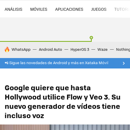
ANÁLISIS
MÓVILES
APLICACIONES
JUEGOS
TUTORI
HOY SE HABLA DE
WhatsApp
Android Auto
HyperOS 3
Waze
Nothin
📲 Sigue las novedades de Android y más en Xataka Móvil
Google quiere que hasta
Hollywood utilice Flow y Veo 3. Su
nuevo generador de vídeos tiene
incluso voz