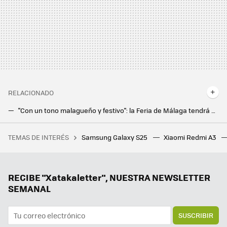
RELACIONADO
"Con un tono malagueño y festivo": la Feria de Málaga tendrá una IA para cada asistente sin tener que instalar ninguna app
Dejé que la IA de Gemini organizara mi día a día durante una semana: he descubierto para qué es increíblemente útil
TEMAS DE INTERÉS
Samsung Galaxy S25
Xiaomi Redmi A3
Unos científicos españoles quieren salvar al planeta con un plan alocado: rellenar de agua el mar de Aral para capturar CO2
RECIBE "Xatakaletter", NUESTRA NEWSLETTER
SEMANAL
SUSCRIBIR