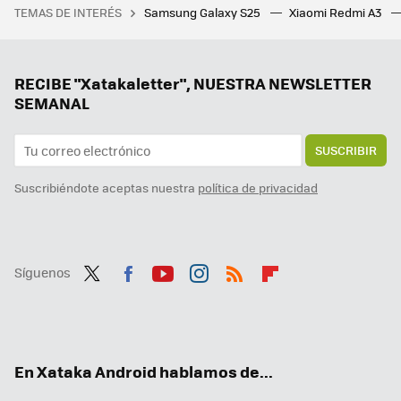
TEMAS DE INTERÉS
Samsung Galaxy S25
Xiaomi Redmi A3
Henry Ford: "Es mejor que 20.000 personas estén satisfechas y bien alimentadas que que se creen unos pocos millonarios"
RECIBE "Xatakaletter", NUESTRA NEWSLETTER
SEMANAL
SUSCRIBIR
Suscribiéndote aceptas nuestra
política de privacidad
Síguenos
Twit
Fac
You
Inst
RSS
Flip
ter
ebo
tub
agr
boa
ok
e
am
rd
En Xataka Android hablamos de...