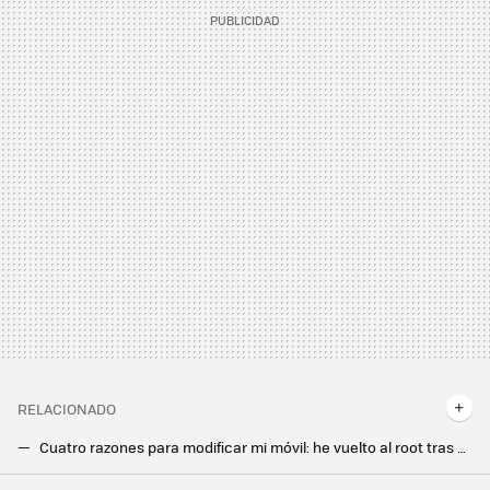
RELACIONADO
Cuatro razones para modificar mi móvil: he vuelto al root tras años sin “rootear”
Me cansé de esperar a HyperOS y le cambié la ROM a mi Xiaomi: ahora tengo un móvil más rápido y parecido al Pixel