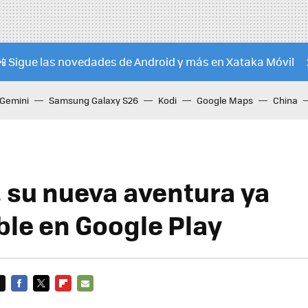
📲 Sigue las novedades de Android y más en Xataka Móvil
Gemini
Samsung Galaxy S26
Kodi
Google Maps
China
, su nueva aventura ya
ble en Google Play
FACEBOOK
TWITTER
FLIPBOARD
E-