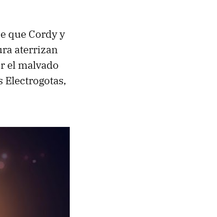
aje que Cordy y
ura aterrizan
or el malvado
 Electrogotas,